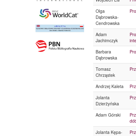
Olga
Pro
Dąbrowska-
Cendrowska
Adam
Pro
Jachimczyk
int
Barbara
Pro
Dąbrowska
Tomasz
Prz
Chrząstek
Andrzej Kaleta
Prz
Jolanta
Prz
Dzierżyńska
Adam Górski
Prz
dób
Jolanta Kępa-
Prz