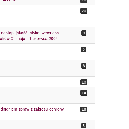
16
20
, dostęp, jakość, etyka, własność
9
raków 31 maja - 1 czerwca 2004
5
8
10
14
ędnieniem spraw z zakresu ochrony
18
5