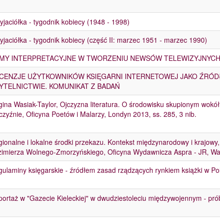
yjaciółka - tygodnik kobiecy (1948 - 1998)
yjaciółka - tygodnik kobiecy (część II: marzec 1951 - marzec 1990)
MY INTERPRETACYJNE W TWORZENIU NEWSÓW TELEWIZYJNYC
CENZJE UŻYTKOWNIKÓW KSIĘGARNI INTERNETOWEJ JAKO ŹRÓDŁO
YTELNICTWIE. KOMUNIKAT Z BADAŃ
ina Wasiak-Taylor, Ojczyzna literatura. O środowisku skupionym wokół
zyźnie, Oficyna Poetów i Malarzy, Londyn 2013, ss. 285, 3 nib.
ionalne i lokalne środki przekazu. Kontekst międzynarodowy i krajow
zimierza Wolnego-Zmorzyńskiego, Oficyna Wydawnicza Aspra - JR, W
ulaminy księgarskie - źródłem zasad rządzących rynkiem książki w P
ortaż w "Gazecie Kieleckiej" w dwudziestoleciu międzywojennym - pró