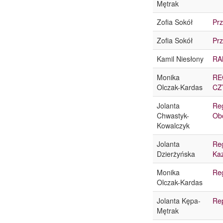
Mętrak
Zofia Sokół
Prz
Zofia Sokół
Prz
Kamil Niesłony
RA
Monika
RE
Olczak-Kardas
CZ
Jolanta
Reg
Chwastyk-
Obc
Kowalczyk
Jolanta
Reg
Dzierżyńska
Ka
Monika
Reg
Olczak-Kardas
Jolanta Kępa-
Rep
Mętrak