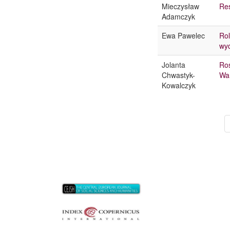
Mieczysław
Res
Adamczyk
Ewa Pawelec
Rol
wyd
Jolanta
Ros
Chwastyk-
Wa
Kowalczyk