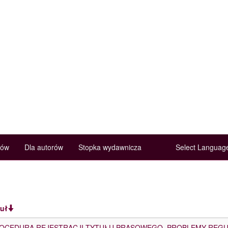
rów
Dla autorów
Stopka wydawnicza
Select Langua
tuł
OCEDURA REJESTRACJI TYTUŁU PRASOWEGO. PROBLEMY REG