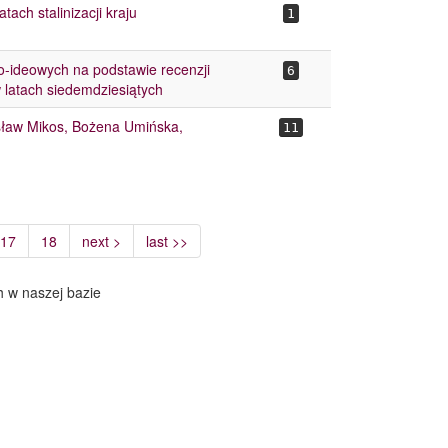
ach stalinizacji kraju
1
no-ideowych na podstawie recenzji
6
 latach siedemdziesiątych
sław Mikos, Bożena Umińska,
11
17
18
next >
last >>
h w naszej bazie