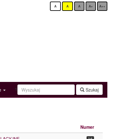
A
A
A
A+
A++
1
ge
Szukaj
Numer
ULACYJNE