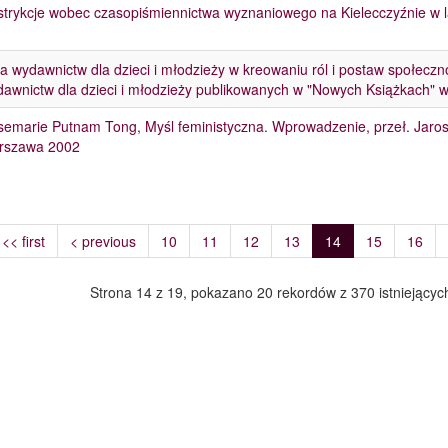
trykcje wobec czasopiśmiennictwa wyznaniowego na Kielecczyźnie w lat
a wydawnictw dla dzieci i młodzieży w kreowaniu ról i postaw społecz
awnictw dla dzieci i młodzieży publikowanych w "Nowych Książkach" w
emarie Putnam Tong, Myśl feministyczna. Wprowadzenie, przeł. Jaro
rszawa 2002
<< first
< previous
10
11
12
13
14
15
16
Strona 14 z 19, pokazano 20 rekordów z 370 istniejącyc