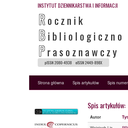
INSTYTUT DZIENNIKARSTWA I INFORMACJI
R
ocznik
B
ibliologiczno
P
rasoznawczy
pISSN 2080-4938
eISSN 2449-898X
Strona główna
Spis artykułów
Spis nume
Spis artykułów:
Autor
Ty
Wojciech Lis
PR