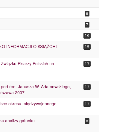
6
7
H
19
 INFORMACJI O KSIĄŻCE I
15
 Związku Pisarzy Polskich na
17
y, pod red. Janusza W. Adamowskiego,
13
arszawa 2007
olsce okresu międzywojennego
13
ba analizy gatunku
8