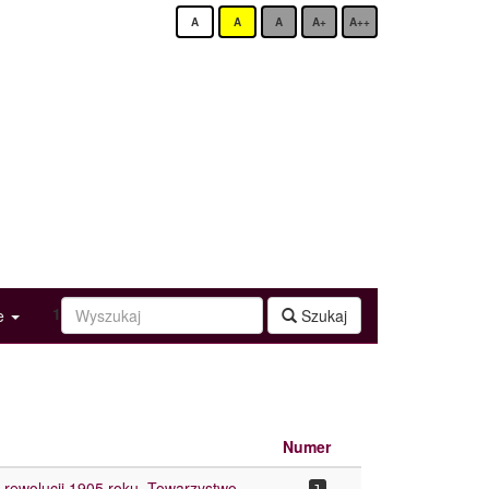
A
A
A
A+
A++
1
ge
Szukaj
Numer
e rewolucji 1905 roku. Towarzystwo