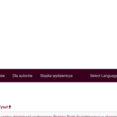
rów
Dla autorów
Stopka wydawnicza
Select Langua
Tytuł
Legalna działalność wydawnicza Polskiej Partii Socjalistycznej w okresi