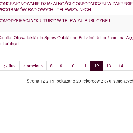
KONCESJONOWANIE DZIAŁALNOŚCI GOSPODARCZEJ W ZAKRESI
PROGRAMÓW RADIOWYCH I TELEWIZYJNYCH
KOMODYFIKACJA "KULTURY" W TELEWIZJI PUBLICZNEJ
Komitet Obywatelski dla Spraw Opieki nad Polskimi Uchodźcami na Wę
kulturalnych
<< first
< previous
8
9
10
11
12
13
14
1
Strona 12 z 19, pokazano 20 rekordów z 370 istniejącyc