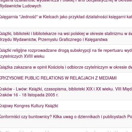
Wydawnictw Ludowych
Księgarnia "Jedność" w Kielcach jako przykład działalności księgarni kat
Książki, biblioteki i bibliotekarze na wsi polskiej w okresie stalinizmu 
Urzędu Wydawnictw, Przemysłu Graficznego i Księgarstwa
Książki religijne rozprowadzane drogą subskrypcji na tle repertuaru w
czytelniczych XVIII wieku
Książka zakazana w opinii Kościoła i odbiorze czytelniczym w okresie
KRYZYSOWE PUBLIC RELATIONS W RELACJACH Z MEDIAMI
Kraków - Lwów: Książki, czasopisma, biblioteki XIX i XX wieku. VIII M
Kraków 16 - 18 listopada 2005 r.
Krajowy Kongres Kultury Książki
Konformiści czy buntownicy? Kilka uwag o dziennikach i publicystach P