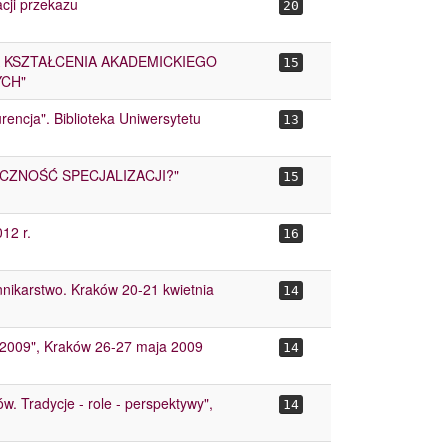
acji przekazu
20
 KSZTAŁCENIA AKADEMICKIEGO
15
YCH"
encja". Biblioteka Uniwersytetu
13
CZNOŚĆ SPECJALIZACJI?"
15
12 r.
16
nnikarstwo. Kraków 20-21 kwietnia
14
-2009", Kraków 26-27 maja 2009
14
 Tradycje - role - perspektywy",
14