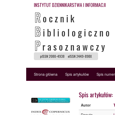
INSTYTUT DZIENNIKARSTWA I INFORMACJI
R
ocznik
B
ibliologiczno
P
rasoznawczy
pISSN 2080-4938
eISSN 2449-898X
Strona główna
Spis artykułów
Spis nume
Spis artykułów:
Autor
Danuta