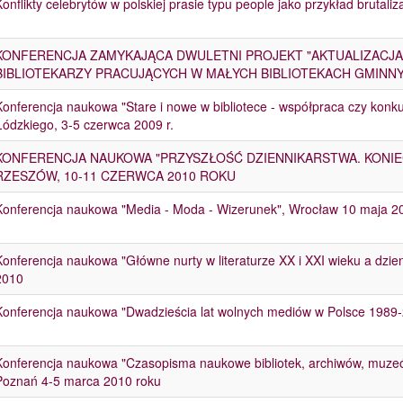
Konflikty celebrytów w polskiej prasie typu people jako przykład brutaliz
KONFERENCJA ZAMYKAJĄCA DWULETNI PROJEKT "AKTUALIZACJA
BIBLIOTEKARZY PRACUJĄCYCH W MAŁYCH BIBLIOTEKACH GMINN
Konferencja naukowa "Stare i nowe w bibliotece - współpraca czy konkur
Łódzkiego, 3-5 czerwca 2009 r.
KONFERENCJA NAUKOWA "PRZYSZŁOŚĆ DZIENNIKARSTWA. KONIE
RZESZÓW, 10-11 CZERWCA 2010 ROKU
Konferencja naukowa "Media - Moda - Wizerunek", Wrocław 10 maja 20
Konferencja naukowa "Główne nurty w literaturze XX i XXI wieku a dzie
2010
Konferencja naukowa "Dwadzieścia lat wolnych mediów w Polsce 1989
Konferencja naukowa "Czasopisma naukowe bibliotek, archiwów, muzeów.
Poznań 4-5 marca 2010 roku