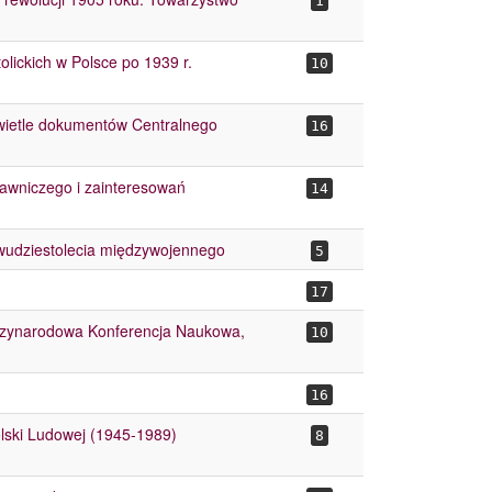
1
olickich w Polsce po 1939 r.
10
w świetle dokumentów Centralnego
16
ydawniczego i zainteresowań
14
 dwudziestolecia międzywojennego
5
17
iędzynarodowa Konferencja Naukowa,
10
16
olski Ludowej (1945-1989)
8