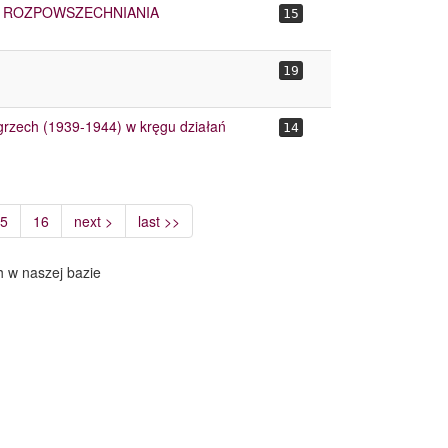
E ROZPOWSZECHNIANIA
15
19
grzech (1939-1944) w kręgu działań
14
5
16
next >
last >>
h w naszej bazie