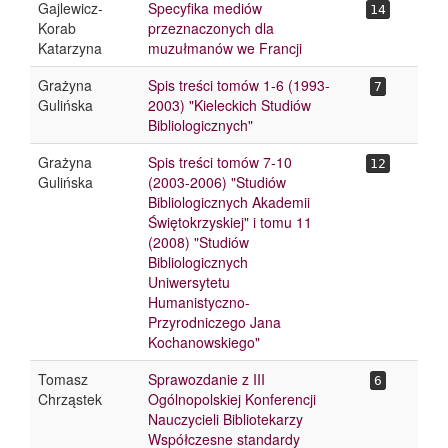
Gajlewicz-
Specyfika mediów
14
Korab
przeznaczonych dla
Katarzyna
muzułmanów we Francji
Grażyna
Spis treści tomów 1-6 (1993-
7
Gulińska
2003) "Kieleckich Studiów
Bibliologicznych"
Grażyna
Spis treści tomów 7-10
12
Gulińska
(2003-2006) "Studiów
Bibliologicznych Akademii
Świętokrzyskiej" i tomu 11
(2008) "Studiów
Bibliologicznych
Uniwersytetu
Humanistyczno-
Przyrodniczego Jana
Kochanowskiego"
Tomasz
Sprawozdanie z III
6
Chrząstek
Ogólnopolskiej Konferencji
Nauczycieli Bibliotekarzy
Współczesne standardy