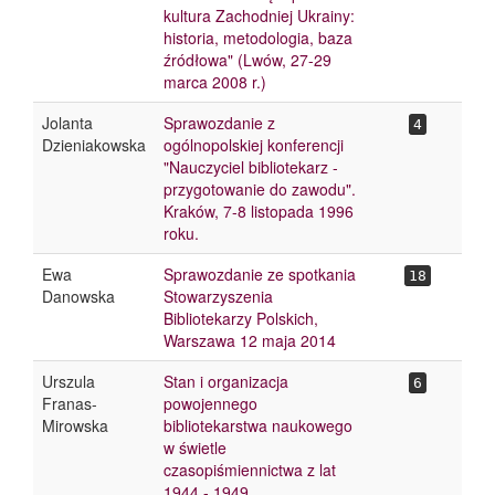
kultura Zachodniej Ukrainy:
historia, metodologia, baza
źródłowa" (Lwów, 27-29
marca 2008 r.)
Jolanta
Sprawozdanie z
4
Dzieniakowska
ogólnopolskiej konferencji
"Nauczyciel bibliotekarz -
przygotowanie do zawodu".
Kraków, 7-8 listopada 1996
roku.
Ewa
Sprawozdanie ze spotkania
18
Danowska
Stowarzyszenia
Bibliotekarzy Polskich,
Warszawa 12 maja 2014
Urszula
Stan i organizacja
6
Franas-
powojennego
Mirowska
bibliotekarstwa naukowego
w świetle
czasopiśmiennictwa z lat
1944 - 1949