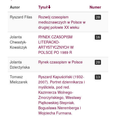
Autor
Tytuł
Numer
Ryszard Filas
Rozwój czasopism
20
medioznawczych w Polsce w
drugiej połowie XX wieku
Jolanta
RYNEK CZASOPISM
16
Chwastyk-
LITERACKO-
Kowalczyk
ARTYSTYCZNYCH W
POLSCE PO 1989 R
Jolanta
Rynek czasopism w Polsce
20
Dzierżyńska
Tomasz
Ryszard Kapuściński (1932-
13
Mielczarek
2007). Portret dziennikarza i
myśliciela, pod red.
Kazimierza Wolnego-
Zmorzyńskiego, Wiesławy
Piątkowskiej-Stepniak.
Bogusława Nieremberga i
Wojciecha Furmana.