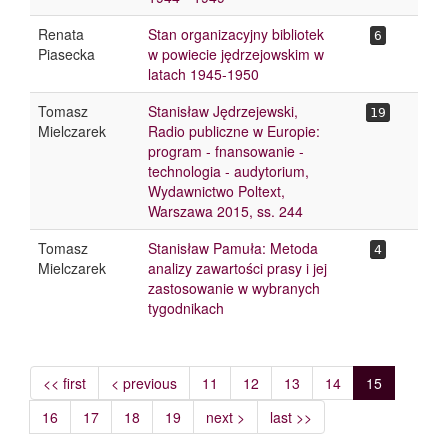
Renata
Stan organizacyjny bibliotek
6
Piasecka
w powiecie jędrzejowskim w
latach 1945-1950
Tomasz
Stanisław Jędrzejewski,
19
Mielczarek
Radio publiczne w Europie:
program - fnansowanie -
technologia - audytorium,
Wydawnictwo Poltext,
Warszawa 2015, ss. 244
Tomasz
Stanisław Pamuła: Metoda
4
Mielczarek
analizy zawartości prasy i jej
zastosowanie w wybranych
tygodnikach
<< first
< previous
11
12
13
14
15
16
17
18
19
next >
last >>