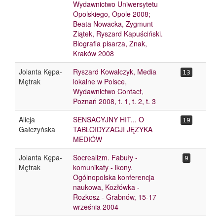
Wydawnictwo Uniwersytetu
Opolskiego, Opole 2008;
Beata Nowacka, Zygmunt
Ziątek, Ryszard Kapuściński.
Biografia pisarza, Znak,
Kraków 2008
Jolanta Kępa-
Ryszard Kowalczyk, Media
13
Mętrak
lokalne w Polsce,
Wydawnictwo Contact,
Poznań 2008, t. 1, t. 2, t. 3
Alicja
SENSACYJNY HIT... O
19
Gałczyńska
TABLOIDYZACJI JĘZYKA
MEDIÓW
Jolanta Kępa-
Socrealizm. Fabuły -
9
Mętrak
komunikaty - ikony.
Ogólnopolska konferencja
naukowa, Kozłówka -
Rozkosz - Grabnów, 15-17
września 2004