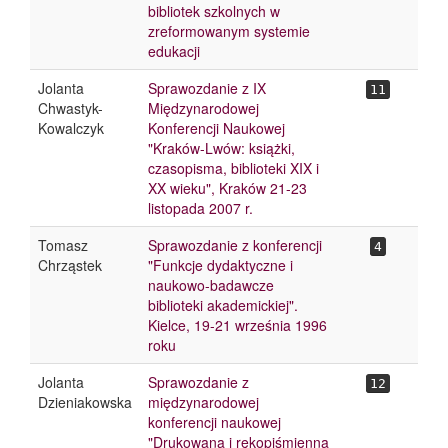
bibliotek szkolnych w
zreformowanym systemie
edukacji
Jolanta
Sprawozdanie z IX
11
Chwastyk-
Międzynarodowej
Kowalczyk
Konferencji Naukowej
"Kraków-Lwów: książki,
czasopisma, biblioteki XIX i
XX wieku", Kraków 21-23
listopada 2007 r.
Tomasz
Sprawozdanie z konferencji
4
Chrząstek
"Funkcje dydaktyczne i
naukowo-badawcze
biblioteki akademickiej".
Kielce, 19-21 września 1996
roku
Jolanta
Sprawozdanie z
12
Dzieniakowska
międzynarodowej
konferencji naukowej
"Drukowana i rękopiśmienna