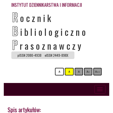
INSTYTUT DZIENNIKARSTWA I INFORMACJI
R
ocznik
B
ibliologiczno
P
rasoznawczy
pISSN 2080-4938
eISSN 2449-898X
A
A
A
A+
A++
Toggle
navigati
Spis artykułów: