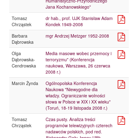
Humanistyczno-Przyrodniczego
Jana Kochanowskiego"
Tomasz
dr hab., prof. UJK Stanisław Adam
Chrząstek
Kondek 1949-2008
Barbara
mgr Andrzej Metzger 1952-2008
Dąbrowska
Olga
Media masowe wobec przemocy i
Dąbrowska-
terroryzmu" (Konferencja
Cendrowska
naukowa, Warszawa, 26 czerwca
2008 r.)
Marcin Żynda
Ogólnopolska Konferencja
Naukowa "Niewygodne dla
władzy. Ograniczanie wolności
słowa w Polsce w XIX i XX wieku"
(Toruń, 18-19 listopada 2008 r.)
Tomasz
Czas pusty. Analiza treści
Chrząstek
programów telewizyjnych czterech
nadawców polskich, pod red.
Aleksandry Gały, Iwony Ulfik-