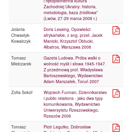
i rękopiśmienna kultura
Zachodniej Ukrainy: historia,
metodologia, baza źródłowa"
(Lwów, 27-29 marca 2008 r.)
Jolanta
Doris Lessing, Opowieści
Chwastyk-
afrykańskie, z ang. przeł. Jacek
Kowalczyk
Manicki, Krzysztof Obłucki,
Albatros, Warszawa 2008
Tomasz
Gazeta Ludowa. Próba walki o
Mielczarek
wolność myśli i słowa 1945-1947.
Z przedmową prof. Władysława
Bartoszewskiego, Wydawnictwo
Adam Marszałek, Toruń 2007
Zofia Sokół
Wojciech Furman, Dziennikarstwo
i public relations - jako dwa typy
komunikowania, Wydawnictwo
Uniwersytetu Rzeszowskiego,
Rzeszów 2006
Tomasz
Piotr Legutko, Dobrosław