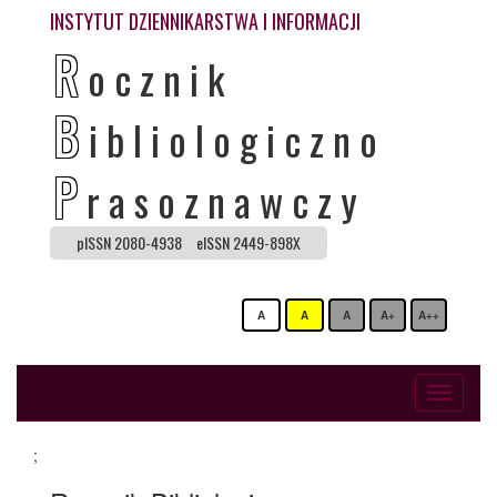
INSTYTUT DZIENNIKARSTWA I INFORMACJI
R
ocznik
B
ibliologiczno
P
rasoznawczy
pISSN 2080-4938
eISSN 2449-898X
A
A
A
A+
A++
Toggle
navigati
;