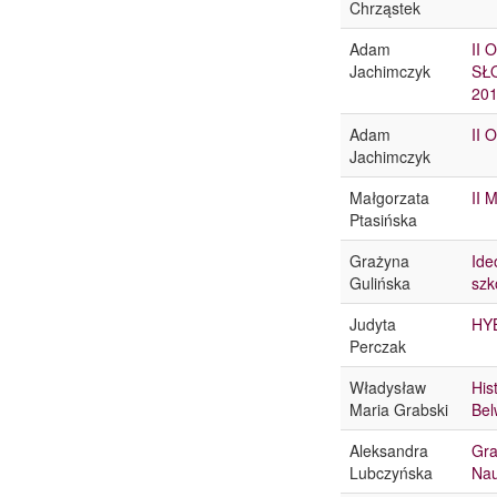
Chrząstek
Adam
II
Jachimczyk
SŁ
20
Adam
II 
Jachimczyk
Małgorzata
II 
Ptasińska
Grażyna
Ide
Gulińska
szk
Judyta
HY
Perczak
Władysław
His
Maria Grabski
Bel
Aleksandra
Gra
Lubczyńska
Nau