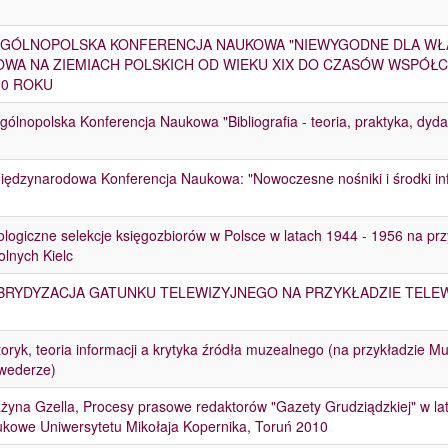
 OGÓLNOPOLSKA KONFERENCJA NAUKOWA "NIEWYGODNE DLA WŁ
OWA NA ZIEMIACH POLSKICH OD WIEKU XIX DO CZASÓW WSPÓŁCZ
10 ROKU
Ogólnopolska Konferencja Naukowa "Bibliografia - teoria, praktyka, dyd
Międzynarodowa Konferencja Naukowa: "Nowoczesne nośniki i środki inf
ologiczne selekcje księgozbiorów w Polsce w latach 1944 - 1956 na przy
olnych Kielc
BRYDYZACJA GATUNKU TELEWIZYJNEGO NA PRZYKŁADZIE TELEW
toryk, teoria informacji a krytyka źródła muzealnego (na przykładzie 
wederze)
żyna Gzella, Procesy prasowe redaktorów "Gazety Grudziądzkiej" w l
kowe Uniwersytetu Mikołaja Kopernika, Toruń 2010