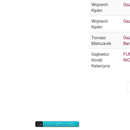
Wojciech
Gaz
Kęder
Wojciech
Gaz
Kęder
Tomasz
Gaz
Mielczarek
Bar
Gajlewicz-
FU
Korab
NI
Katarzyna