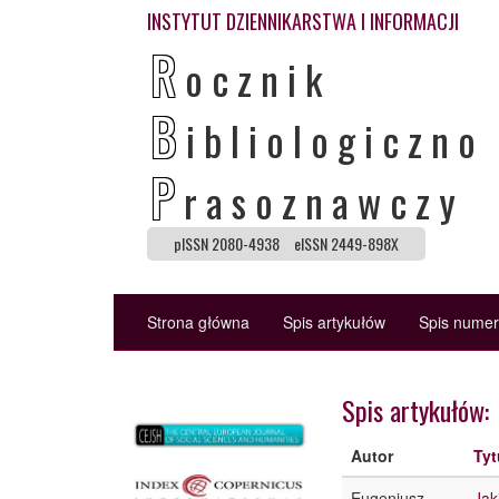
INSTYTUT DZIENNIKARSTWA I INFORMACJI
R
ocznik
B
ibliologiczno
P
rasoznawczy
pISSN 2080-4938
eISSN 2449-898X
Strona główna
Spis artykułów
Spis nume
Spis artykułów:
Autor
Tyt
Eugeniusz
Jak