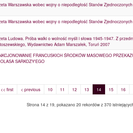
eta Warszawska wobec wojny o niepodległość Stanów Zjednoczonych
eta Warszawska wobec wojny o niepodległość Stanów Zjednoczonych
eta Ludowa. Próba walki o wolność myśli i słowa 1945-1947. Z przed
toszewskiego, Wydawnictwo Adam Marszałek, Toruń 2007
NKCJONOWANIE FRANCUSKICH ŚRODKÓW MASOWEGO PRZEKAZU
COLASA SARKOZY'EGO
<< first
< previous
10
11
12
13
14
15
16
Strona 14 z 19, pokazano 20 rekordów z 370 istniejącyc