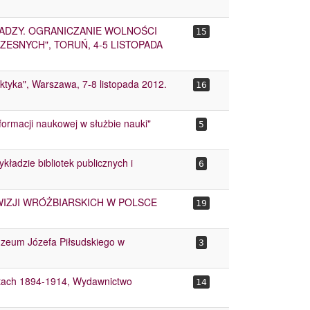
ADZY. OGRANICZANIE WOLNOŚCI
15
ESNYCH", TORUŃ, 4-5 LISTOPADA
aktyka", Warszawa, 7-8 listopada 2012.
16
ormacji naukowej w służbie nauki"
5
kładzie bibliotek publicznych i
6
IZJI WRÓŻBIARSKICH W POLSCE
19
Muzeum Józefa Piłsudskiego w
3
atach 1894-1914, Wydawnictwo
14