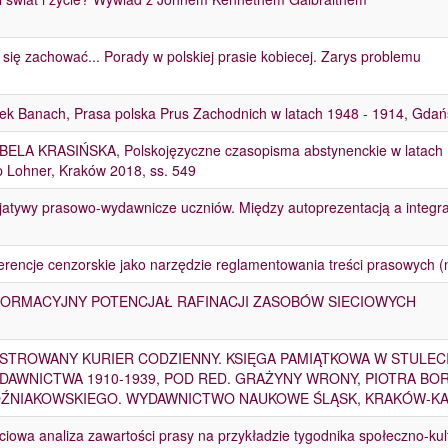
 się zachować... Porady w polskiej prasie kobiecej. Zarys problemu
ek Banach, Prasa polska Prus Zachodnich w latach 1948 - 1914, Gda
BELA KRASIŃSKA, Polskojęzyczne czasopisma abstynenckie w latach 
ip Lohner, Kraków 2018, ss. 549
cjatywy prasowo-wydawnicze uczniów. Między autoprezentacją a integr
erencje cenzorskie jako narzędzie reglamentowania treści prasowych (na
FORMACYJNY POTENCJAŁ RAFINACJI ZASOBÓW SIECIOWYCH
USTROWANY KURIER CODZIENNY. KSIĘGA PAMIĄTKOWA W STULECI
DAWNICTWA 1910-1939, POD RED. GRAŻYNY WRONY, PIOTRA BO
ŹNIAKOWSKIEGO. WYDAWNICTWO NAUKOWE ŚLĄSK, KRAKÓW-KA
ściowa analiza zawartości prasy na przykładzie tygodnika społeczno-ku