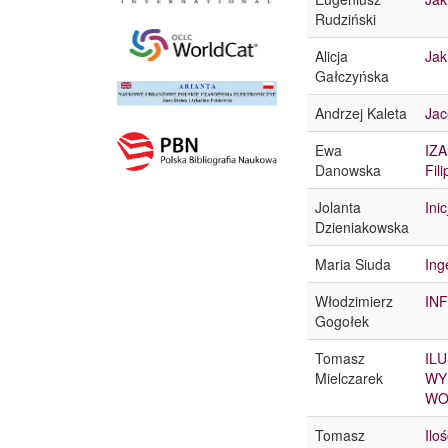
Rudziński
Alicja
Jak
Gałczyńska
Andrzej Kaleta
Jac
Ewa
IZA
Danowska
Fil
Jolanta
Ini
Dzieniakowska
Maria Siuda
Ing
Włodzimierz
IN
Gogołek
Tomasz
IL
Mielczarek
WY
WO
Tomasz
Ilo