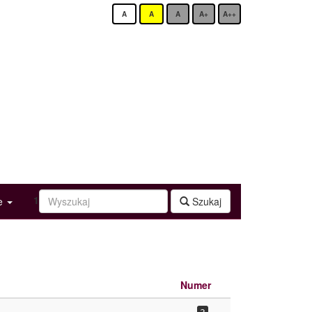
A
A
A
A+
A++
1
ge
Szukaj
Numer