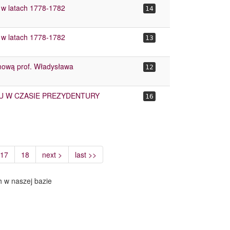
 w latach 1778-1782
14
 w latach 1778-1782
13
mową prof. Władysława
12
 W CZASIE PREZYDENTURY
16
17
18
next >
last >>
h w naszej bazie