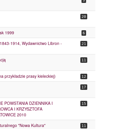
3
20
ńsk 1999
6
1843-1914, Wydawnictwo Libron -
21
acją
11
 przykładzie prasy kieleckiej)
12
17
E POWSTANIA DZIENNIKA I
15
ROWCA I KRZYSZTOFA
TOWICE 2010
lturalnego "Nowa Kultura"
11