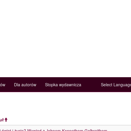
rów
Dla autorów
Stopka wydawnicza
Select Langua
uł
i świat i życie? Wywiad z Johnem Kennethem Galbraithem