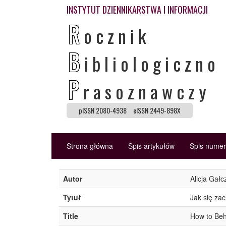
INSTYTUT DZIENNIKARSTWA I INFORMACJI
R
ocznik
B
ibliologiczno
P
rasoznawczy
pISSN 2080-4938
eISSN 2449-898X
Strona główna
Spis artykułów
Spis nume
Autor
Alicja Gał
Tytuł
Jak się zac
Title
How to Beh