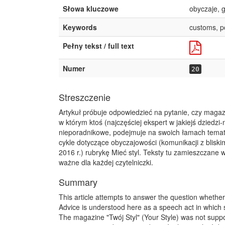
Słowa kluczowe
obyczaje, 
Keywords
customs, po
Pełny tekst / full text
Numer
20
Streszczenie
Artykuł próbuje odpowiedzieć na pytanie, czy magazy
w którym ktoś (najczęściej ekspert w jakiejś dziedzi
nieporadnikowe, podejmuje na swoich łamach tematy
cykle dotyczące obyczajowości (komunikacji z blisk
2016 r.) rubrykę Mieć styl. Teksty tu zamieszczane
ważne dla każdej czytelniczki.
Summary
This article attempts to answer the question whether
Advice is understood here as a speech act in which 
The magazine "Twój Styl" (Your Style) was not suppo