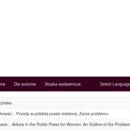
rów
Dla autorów
Stopka wydawnicza
Select Langua
czyńska
hować... Porady w polskiej prasie kobiecej. Zarys problemu
ave... Advice in the Polish Press for Women: An Outline of the Proble