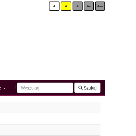
A
A
A
A+
A++
1
ge
Szukaj
m