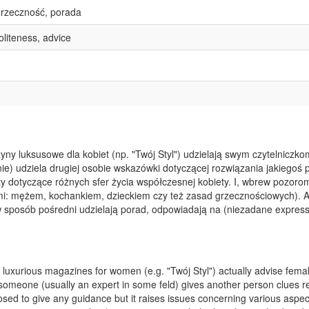
grzeczność, porada
liteness, advice
ny luksusowe dla kobiet (np. "Twój Styl") udzielają swym czytelniczko
-nie) udziela drugiej osobie wskazówki dotyczącej rozwiązania jakiegoś
 dotyczące różnych sfer życia współczesnej kobiety. I, wbrew pozoro
imi: mężem, kochankiem, dzieckiem czy też zasad grzecznościowych). A
 w sposób pośredni udzielają porad, odpowiadają na (niezadane express
 luxurious magazines for women (e.g. "Twój Styl") actually advise fema
someone (usually an expert in some feld) gives another person clues re
sed to give any guidance but it raises issues concerning various aspec