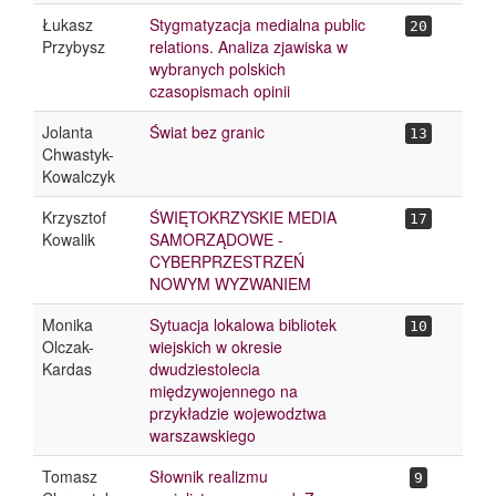
Łukasz
Stygmatyzacja medialna public
20
Przybysz
relations. Analiza zjawiska w
wybranych polskich
czasopismach opinii
Jolanta
Świat bez granic
13
Chwastyk-
Kowalczyk
Krzysztof
ŚWIĘTOKRZYSKIE MEDIA
17
Kowalik
SAMORZĄDOWE -
CYBERPRZESTRZEŃ
NOWYM WYZWANIEM
Monika
Sytuacja lokalowa bibliotek
10
Olczak-
wiejskich w okresie
Kardas
dwudziestolecia
międzywojennego na
przykładzie wojewodztwa
warszawskiego
Tomasz
Słownik realizmu
9