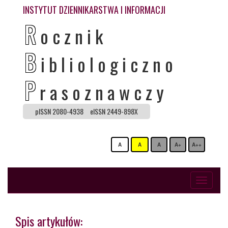
INSTYTUT DZIENNIKARSTWA I INFORMACJI
R
ocznik
B
ibliologiczno
P
rasoznawczy
pISSN 2080-4938
eISSN 2449-898X
A
A
A
A+
A++
Toggle
navigati
Spis artykułów: