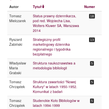
Autor
Tytuł
Numer
Tomasz
Status prawny dziennikarza,
18
Mielczarek
pod red. Wojciecha Lisa,
Wolters Kluwer SA, Warszawa
2014
Ryszard
Strategiczny profil
13
Żabiński
marketingowy dziennika
regionalnego i tygodnika
bezpłatnego
Władysław
Struktura naukoznawstwa a
5
Maria
metodologia bibliologii
Grabski
Tomasz
Struktura zawartości "Nowej
5
Chrząstek
Kultury" w latach 1950-1952.
Komunikat z badań
Tomasz
Studenckie Koło Bibliologów w
5
Chrząstek
latach 1994-1999