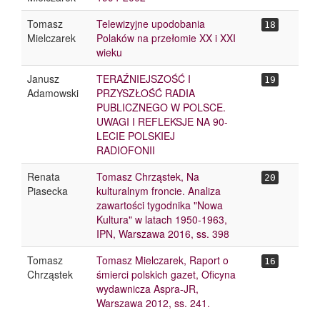
Tomasz
Telewizyjne upodobania
18
Mielczarek
Polaków na przełomie XX i XXI
wieku
Janusz
TERAŹNIEJSZOŚĆ I
19
Adamowski
PRZYSZŁOŚĆ RADIA
PUBLICZNEGO W POLSCE.
UWAGI I REFLEKSJE NA 90-
LECIE POLSKIEJ
RADIOFONII
Renata
Tomasz Chrząstek, Na
20
Piasecka
kulturalnym froncie. Analiza
zawartości tygodnika "Nowa
Kultura" w latach 1950-1963,
IPN, Warszawa 2016, ss. 398
Tomasz
Tomasz Mielczarek, Raport o
16
Chrząstek
śmierci polskich gazet, Oficyna
wydawnicza Aspra-JR,
Warszawa 2012, ss. 241.