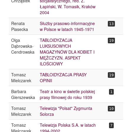
Chrząstek
socjalistycznego, red. Z.
Łapiński, W. Tomasik, Kraków
2004
Renata
Służby prasowo-informacyjne
13
Piasecka
w Polsce w latach 1945-1971
Olga
TABLOIDYZACJA
19
Dąbrowska-
LUKSUSOWYCH
Cendrowska
MAGAZYNÓW DLA KOBIET I
MĘŻCZYZN. ASPEKT
ILOŚCIOWY
Tomasz
TABLOIDYZACJA PRASY
19
Mielczarek
OPINII
Barbara
Teatr a kino w świetle polskiej
1
Gierszewska
prasy filmowej do roku 1939
Tomasz
Telewizja "Polsat" Zygmunta
10
Mielczarek
Solorza
Tomasz
Telewizja Polska S.A. w latach
7
Mielczarek
1994-2002