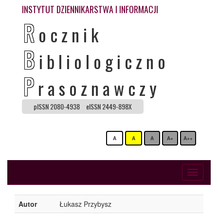
INSTYTUT DZIENNIKARSTWA I INFORMACJI
R
ocznik
B
ibliologiczno
P
rasoznawczy
pISSN 2080-4938
eISSN 2449-898X
A
A
A
A+
A++
Toggle
navigati
Autor
Łukasz Przybysz