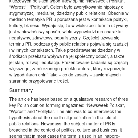
kluczowych polskich tygodników opinii: "Newsweek Polska",
"Wprost" i "Polityka". Celem było zweryfkowanie hipotezy o
stygmatyzacji medialnej dziedziny public relations. Obecnie w
mediach tematyka PR-u poruszana jest w kontekście polityki,
kultury, biznesu. Wydaje się, że w większości termin używany
jest w niewłaściwy sposób, wiele wypowiedzi ma charakter
negatywny, zdawkowy, populistyczny. Częściej używa się
terminu PR, podczas gdy public relations pojawia się rzadziej
i w innych kontekstach. Takie przedstawienie dziedziny w
środkach przekazu wpływa na jej społeczny odbiór, a także
jej stan, rozwój i edukację. Prezentowane badania są częścią
większego, zamierzonego projektu autora, który rozpoczęto
w tygodnikach opinii jako – co do zasady – zawierających
starannie przygotowane treści.
Summary
The article has been based on a qualitative research of three
key Polish opinion-forming magazines: "Newsweek Polska",
"Wprost" and "Polityka". The aim was to countercheck the
hypothesis about the media stigmatization in the feld of
public relations. Nowadays, the subject matter of PR is
broached in the context of politics, culture and business; it
seems that in most cases the term is used in an inappro-