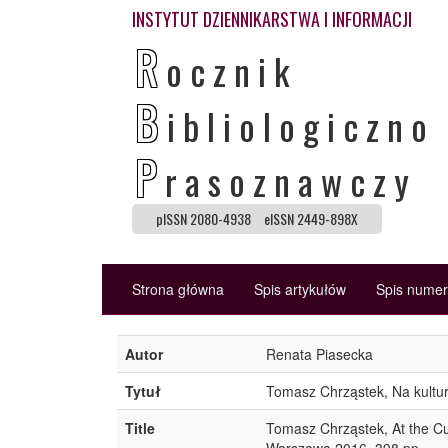
INSTYTUT DZIENNIKARSTWA I INFORMACJI
R
ocznik
B
ibliologiczno
P
rasoznawczy
pISSN 2080-4938
eISSN 2449-898X
Strona główna
Spis artykułów
Spis nume
Autor
Renata Piasecka
Tytuł
Tomasz Chrząstek, Na kultur
Title
Tomasz Chrząstek, At the Cu