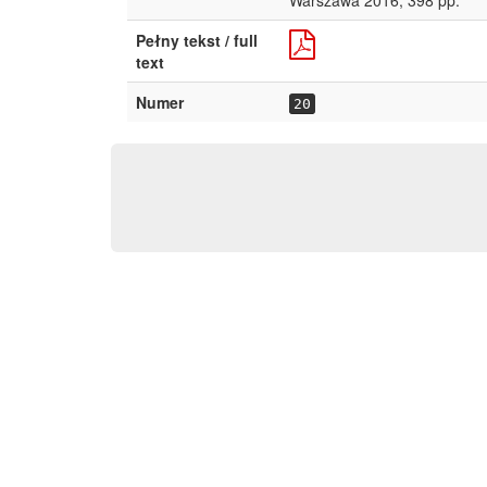
Warszawa 2016, 398 pp.
Pełny tekst / full
text
Numer
20