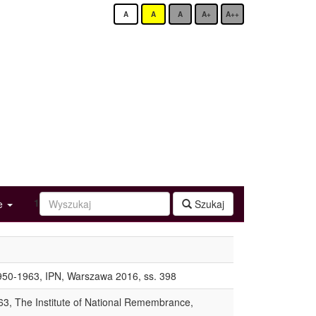
A
A
A
A+
A++
1
ge
Szukaj
1950-1963, IPN, Warszawa 2016, ss. 398
63, The Institute of National Remembrance,