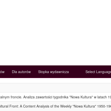
rów
Dla autorów
Stopka wydawnicza
Select Langua
alnym froncie. Analiza zawartości tygodnika "Nowa Kultura" w latach 
ltural Front: A Content Analysis of the Weekly "Nowa Kultura" 1950-19