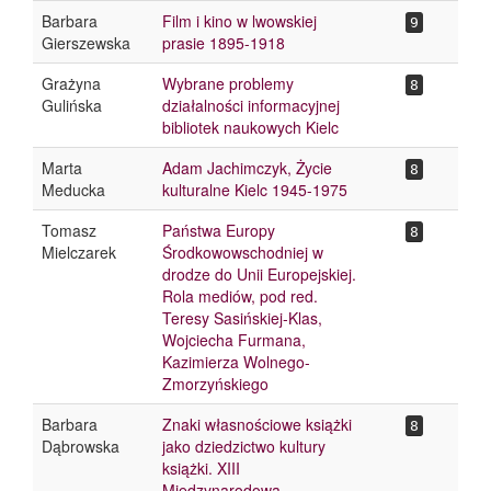
Barbara
Film i kino w lwowskiej
9
Gierszewska
prasie 1895-1918
Grażyna
Wybrane problemy
8
Gulińska
działalności informacyjnej
bibliotek naukowych Kielc
Marta
Adam Jachimczyk, Życie
8
Meducka
kulturalne Kielc 1945-1975
Tomasz
Państwa Europy
8
Mielczarek
Środkowowschodniej w
drodze do Unii Europejskiej.
Rola mediów, pod red.
Teresy Sasińskiej-Klas,
Wojciecha Furmana,
Kazimierza Wolnego-
Zmorzyńskiego
Barbara
Znaki własnościowe książki
8
Dąbrowska
jako dziedzictwo kultury
książki. XIII
Międzynarodowa