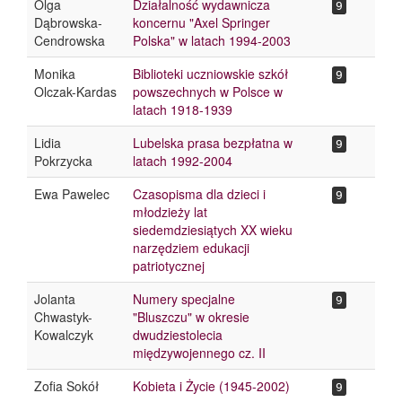
Olga
Działalność wydawnicza
9
Dąbrowska-
koncernu "Axel Springer
Cendrowska
Polska" w latach 1994-2003
Monika
Biblioteki uczniowskie szkół
9
Olczak-Kardas
powszechnych w Polsce w
latach 1918-1939
Lidia
Lubelska prasa bezpłatna w
9
Pokrzycka
latach 1992-2004
Ewa Pawelec
Czasopisma dla dzieci i
9
młodzieży lat
siedemdziesiątych XX wieku
narzędziem edukacji
patriotycznej
Jolanta
Numery specjalne
9
Chwastyk-
"Bluszczu" w okresie
Kowalczyk
dwudziestolecia
międzywojennego cz. II
Zofia Sokół
Kobieta i Życie (1945-2002)
9