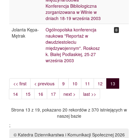
Konferencja Bibliologiczna
zorganizowana w Wilnie w
dniach 18-19 września 2003
Jolanta Kępa-
Ogólnopolska konferencja
8
Mętrak
naukowa "Reportaż w
dwudziestoleciu
międzywojennym". Roskosz
k. Białej Podlaskiej, 25-27
września 2003
<< first
< previous
9
10
11
12
13
14
15
16
17
next >
last >>
Strona 13 z 19, pokazano 20 rekordów z 370 istniejących w
naszej bazie
;
© Katedra Dziennikarstwa i Komunikacji Społecznej 2026