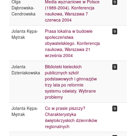
Olga
Media wyznaniowe w Polsce
9
Dąbrowska-
(1989-2004). Konferencja
Cendrowska
naukowa, Warszawa 7
czerwca 2004
Jolanta Kępa-
Prasa lokalna w budowie
9
Mętrak
społeczeństwa
obywatelskiego. Konferencja
naukowa, Warszawa 21
września 2004
Jolanta
Biblioteki kieleckich
9
Dzieniakowska
publicznych szkół
podstawowych i gimnazjów
trzy lata po reformie
systemu oświaty. Wybrane
problemy
Jolanta Kępa-
Co w prasie piszczy?
9
Mętrak
Charakterystyka
świętokrzyskich dzienników
regionalnych