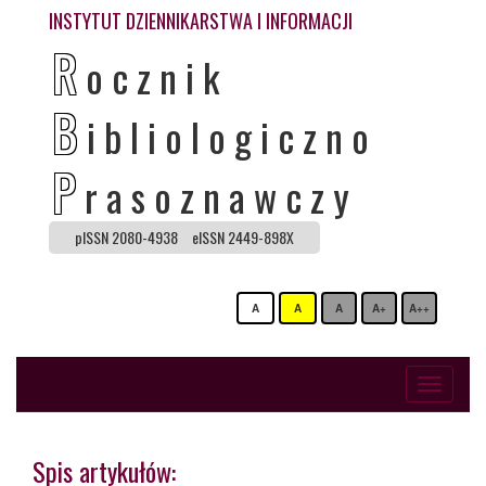
INSTYTUT DZIENNIKARSTWA I INFORMACJI
R
ocznik
B
ibliologiczno
P
rasoznawczy
pISSN 2080-4938
eISSN 2449-898X
A
A
A
A+
A++
Toggle
navigati
Spis artykułów: