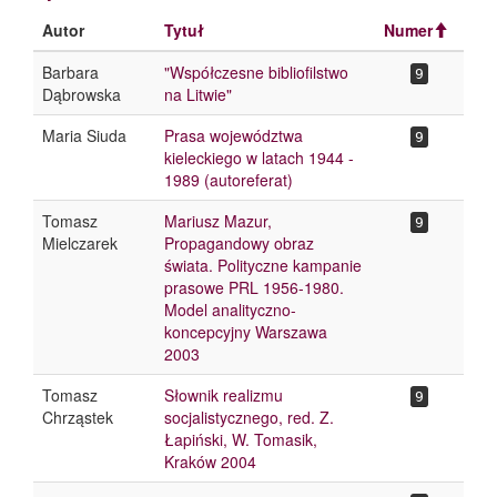
Autor
Tytuł
Numer
Barbara
"Współczesne bibliofilstwo
9
Dąbrowska
na Litwie"
Maria Siuda
Prasa województwa
9
kieleckiego w latach 1944 -
1989 (autoreferat)
Tomasz
Mariusz Mazur,
9
Mielczarek
Propagandowy obraz
świata. Polityczne kampanie
prasowe PRL 1956-1980.
Model analityczno-
koncepcyjny Warszawa
2003
Tomasz
Słownik realizmu
9
Chrząstek
socjalistycznego, red. Z.
Łapiński, W. Tomasik,
Kraków 2004