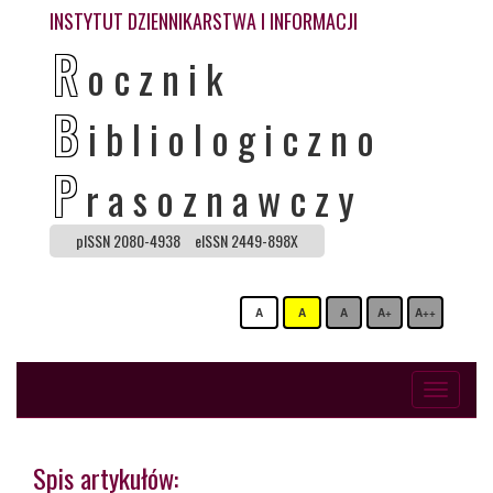
INSTYTUT DZIENNIKARSTWA I INFORMACJI
R
ocznik
B
ibliologiczno
P
rasoznawczy
pISSN 2080-4938
eISSN 2449-898X
A
A
A
A+
A++
Toggle
navigati
Spis artykułów: