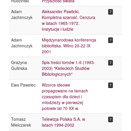
Rudziński
Przyszłość świata
Adam
Aleksander Pawlicki,
7
Jachimczyk
Kompletna szarość. Cenzura
w latach 1965-1972.
Instytucja i ludzie
Adam
Międzynarodowa konferencja
7
Jachimczyk
bibliofilska. Wilno 20-22 IX
2001
Grażyna
Spis treści tomów 1-6 (1993-
7
Gulińska
2003) "Kieleckich Studiów
Bibliologicznych"
Ewa Pawelec
Wzorce ideowe
7
propagowane na łamach
czasopism dla dzieci i
młodzieży w pierwszej
połowie lat 70 XX w.
Tomasz
Telewizja Polska S.A. w
7
Mielczarek
latach 1994-2002