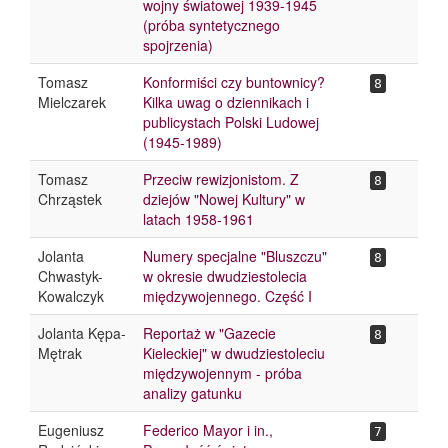
wojny światowej 1939-1945
(próba syntetycznego
spojrzenia)
Tomasz
Konformiści czy buntownicy?
8
Mielczarek
Kilka uwag o dziennikach i
publicystach Polski Ludowej
(1945-1989)
Tomasz
Przeciw rewizjonistom. Z
8
Chrząstek
dziejów "Nowej Kultury" w
latach 1958-1961
Jolanta
Numery specjalne "Bluszczu"
8
Chwastyk-
w okresie dwudziestolecia
Kowalczyk
międzywojennego. Część I
Jolanta Kępa-
Reportaż w "Gazecie
8
Mętrak
Kieleckiej" w dwudziestoleciu
międzywojennym - próba
analizy gatunku
Eugeniusz
Federico Mayor i in.,
7