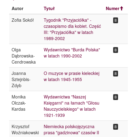
Autor
Tytuł
Numer
Zofia Sokół
Tygodnik "Przyjaciółka" -
8
czasopismo dla kobiet. Część
III: "Przyjaciółka" w latach
1989-2002
Olga
Wydawnictwo "Burda Polska"
8
Dąbrowska-
w latach 1990-2002
Cendrowska
Joanna
O muzyce w prasie kieleckiej
8
Sztejnbis-
w latach 1945-1955
Zdyb
Monika
Wydawnictwa "Naszej
8
Olczak-
Księgarni" na łamach "Głosu
Kardas
Nauczycielskiego" w latach
1921-1939
Krzysztof
Niemiecka polskojęzyczna
8
Woźniakowski
prasa "gadzinowa" czasów II