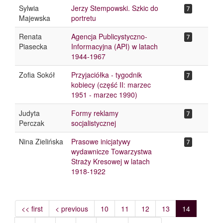
Sylwia
Jerzy Stempowski. Szkic do
7
Majewska
portretu
Renata
Agencja Publicystyczno-
7
Piasecka
Informacyjna (API) w latach
1944-1967
Zofia Sokół
Przyjaciółka - tygodnik
7
kobiecy (część II: marzec
1951 - marzec 1990)
Judyta
Formy reklamy
7
Perczak
socjalistycznej
Nina Zielińska
Prasowe inicjatywy
7
wydawnicze Towarzystwa
Straży Kresowej w latach
1918-1922
<< first
< previous
10
11
12
13
14