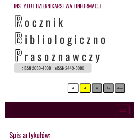
INSTYTUT DZIENNIKARSTWA I INFORMACJI
R
ocznik
B
ibliologiczno
P
rasoznawczy
pISSN 2080-4938
eISSN 2449-898X
A
A
A
A+
A++
Toggle
navigati
Spis artykułów: