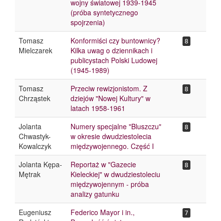
wojny światowej 1939-1945
(próba syntetycznego
spojrzenia)
Tomasz
Konformiści czy buntownicy?
8
Mielczarek
Kilka uwag o dziennikach i
publicystach Polski Ludowej
(1945-1989)
Tomasz
Przeciw rewizjonistom. Z
8
Chrząstek
dziejów "Nowej Kultury" w
latach 1958-1961
Jolanta
Numery specjalne "Bluszczu"
8
Chwastyk-
w okresie dwudziestolecia
Kowalczyk
międzywojennego. Część I
Jolanta Kępa-
Reportaż w "Gazecie
8
Mętrak
Kieleckiej" w dwudziestoleciu
międzywojennym - próba
analizy gatunku
Eugeniusz
Federico Mayor i in.,
7