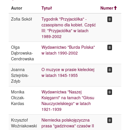
Autor
Tytuł
Numer
Zofia Sokół
Tygodnik "Przyjaciółka" -
8
czasopismo dla kobiet. Część
III: "Przyjaciółka" w latach
1989-2002
Olga
Wydawnictwo "Burda Polska"
8
Dąbrowska-
w latach 1990-2002
Cendrowska
Joanna
O muzyce w prasie kieleckiej
8
Sztejnbis-
w latach 1945-1955
Zdyb
Monika
Wydawnictwa "Naszej
8
Olczak-
Księgarni" na łamach "Głosu
Kardas
Nauczycielskiego" w latach
1921-1939
Krzysztof
Niemiecka polskojęzyczna
8
Woźniakowski
prasa "gadzinowa" czasów II