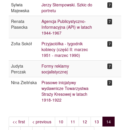
Sylwia
Jerzy Stempowski. Szkic do
7
Majewska
portretu
Renata
Agencja Publicystyczno-
7
Piasecka
Informacyjna (API) w latach
1944-1967
Zofia Sokół
Przyjaciółka - tygodnik
7
kobiecy (część II: marzec
1951 - marzec 1990)
Judyta
Formy reklamy
7
Perczak
socjalistycznej
Nina Zielińska
Prasowe inicjatywy
7
wydawnicze Towarzystwa
Straży Kresowej w latach
1918-1922
<< first
< previous
10
11
12
13
14