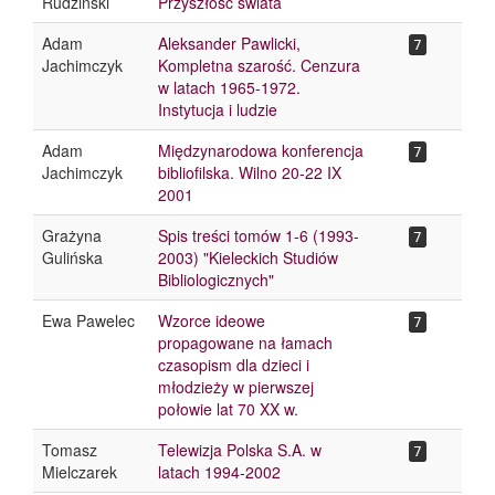
Rudziński
Przyszłość świata
Adam
Aleksander Pawlicki,
7
Jachimczyk
Kompletna szarość. Cenzura
w latach 1965-1972.
Instytucja i ludzie
Adam
Międzynarodowa konferencja
7
Jachimczyk
bibliofilska. Wilno 20-22 IX
2001
Grażyna
Spis treści tomów 1-6 (1993-
7
Gulińska
2003) "Kieleckich Studiów
Bibliologicznych"
Ewa Pawelec
Wzorce ideowe
7
propagowane na łamach
czasopism dla dzieci i
młodzieży w pierwszej
połowie lat 70 XX w.
Tomasz
Telewizja Polska S.A. w
7
Mielczarek
latach 1994-2002