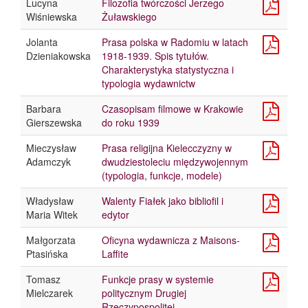
Lucyna
Filozofia twórczości Jerzego
Wiśniewska
Żuławskiego
Jolanta
Prasa polska w Radomiu w latach
Dzieniakowska
1918-1939. Spis tytułów.
Charakterystyka statystyczna i
typologia wydawnictw
Barbara
Czasopisam filmowe w Krakowie
Gierszewska
do roku 1939
Mieczysław
Prasa religijna Kielecczyzny w
Adamczyk
dwudziestoleciu międzywojennym
(typologia, funkcje, modele)
Władysław
Walenty Fiałek jako bibliofil i
Maria Witek
edytor
Małgorzata
Oficyna wydawnicza z Maisons-
Ptasińska
Laffite
Tomasz
Funkcje prasy w systemie
Mielczarek
politycznym Drugiej
Rzeczypospolitej