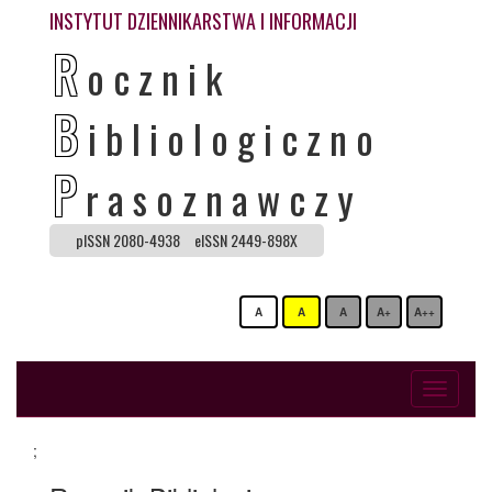
INSTYTUT DZIENNIKARSTWA I INFORMACJI
R
ocznik
B
ibliologiczno
P
rasoznawczy
pISSN 2080-4938
eISSN 2449-898X
A
A
A
A+
A++
Toggle
navigati
;