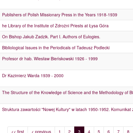
Publishers of Polish Missionary Press in the Years 1918-1939
he Library of the Institute of Zdrożni Priests at Łysa Góra
On Bishop Jakub Zadzik. Part I. Authors of Eulogies.
Bibliological Issues in the Periodicals of Tadeusz Podlecki
Profesor dr hab. Wiesław Bieńskowski 1926 - 1999
Dr Kazimierz Warda 1939 - 2000
The Structure of the Knowledge of Science and the Methodology of Bi
Struktura zawartości "Nowej Kultury" w latach 1950-1952. Komunikat
<< first
< previous
1
2
3
4
5
6
7
8