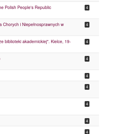
he Polish People's Republic
4
a Chorych i Niepełnosprawnych w
4
biblioteki akademickiej". Kielce, 19-
4
)
4
4
4
4
4
4