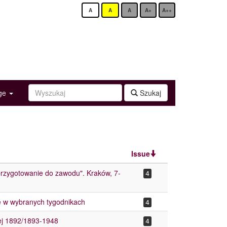
A
A
A
A+
A++
age
Szukaj
Issue
 przygotowanie do zawodu". Kraków, 7-
4
ie w wybranych tygodnikach
4
nej 1892/1893-1948
4