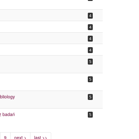
4
4
4
4
5
5
bliology
5
 z badań
5
9
next >
last >>