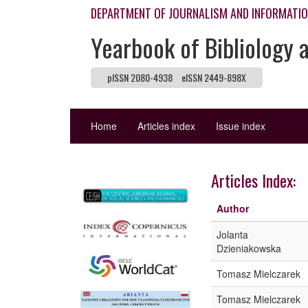
DEPARTMENT OF JOURNALISM AND INFORMATI
Yearbook of Bibliology 
pISSN 2080-4938
eISSN 2449-898X
Home
Articles index
Issue index
Articles Index:
Author
Jolanta
Dzieniakowska
Tomasz Mielczarek
Tomasz Mielczarek