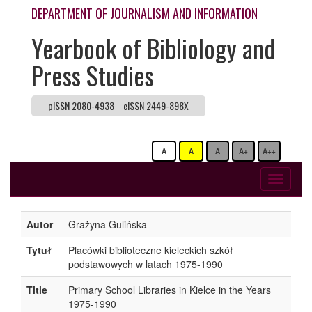
DEPARTMENT OF JOURNALISM AND INFORMATION
Yearbook of Bibliology and
Press Studies
pISSN 2080-4938
eISSN 2449-898X
A
A
A
A+
A++
Toggle
navigati
Autor
Grażyna Gulińska
Tytuł
Placówki biblioteczne kieleckich szkół
podstawowych w latach 1975-1990
Title
Primary School Libraries in Kielce in the Years
1975-1990