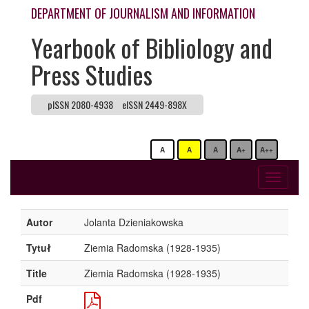
DEPARTMENT OF JOURNALISM AND INFORMATION
Yearbook of Bibliology and
Press Studies
pISSN 2080-4938
eISSN 2449-898X
A
A
A
A+
A++
Toggle
navigati
Autor
Jolanta Dzieniakowska
Tytuł
Ziemia Radomska (1928-1935)
Title
Ziemia Radomska (1928-1935)
Pdf