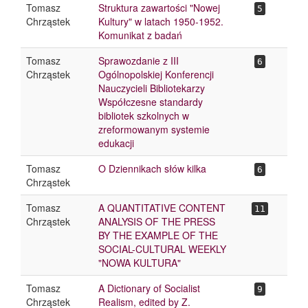
Tomasz
Struktura zawartości "Nowej
5
Chrząstek
Kultury" w latach 1950-1952.
Komunikat z badań
Tomasz
Sprawozdanie z III
6
Chrząstek
Ogólnopolskiej Konferencji
Nauczycieli Bibliotekarzy
Współczesne standardy
bibliotek szkolnych w
zreformowanym systemie
edukacji
Tomasz
O Dziennikach słów kilka
6
Chrząstek
Tomasz
A QUANTITATIVE CONTENT
11
Chrząstek
ANALYSIS OF THE PRESS
BY THE EXAMPLE OF THE
SOCIAL-CULTURAL WEEKLY
"NOWA KULTURA"
Tomasz
A Dictionary of Socialist
9
Chrząstek
Realism, edited by Z.