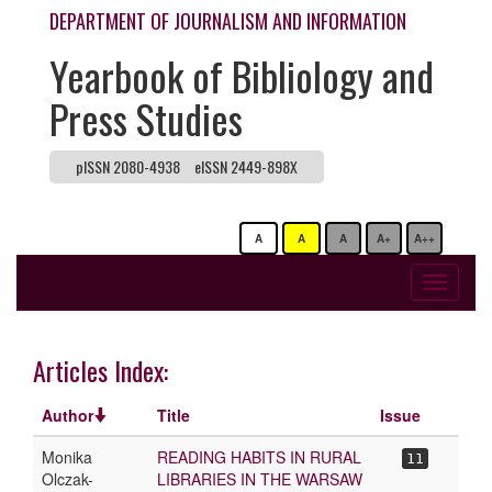
DEPARTMENT OF JOURNALISM AND INFORMATION
Yearbook of Bibliology and
Press Studies
pISSN 2080-4938
eISSN 2449-898X
A
A
A
A+
A++
Toggle
navigati
Articles Index:
Author
Title
Issue
Monika
READING HABITS IN RURAL
11
Olczak-
LIBRARIES IN THE WARSAW