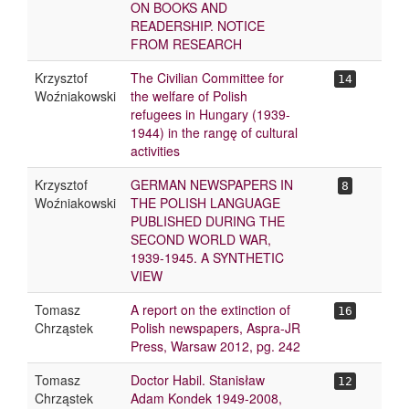
ON BOOKS AND
READERSHIP. NOTICE
FROM RESEARCH
Krzysztof
The Civilian Committee for
14
Woźniakowski
the welfare of Polish
refugees in Hungary (1939-
1944) in the rangę of cultural
activities
Krzysztof
GERMAN NEWSPAPERS IN
8
Woźniakowski
THE POLISH LANGUAGE
PUBLISHED DURING THE
SECOND WORLD WAR,
1939-1945. A SYNTHETIC
VIEW
Tomasz
A report on the extinction of
16
Chrząstek
Polish newspapers, Aspra-JR
Press, Warsaw 2012, pg. 242
Tomasz
Doctor Habil. Stanisław
12
Chrząstek
Adam Kondek 1949-2008,