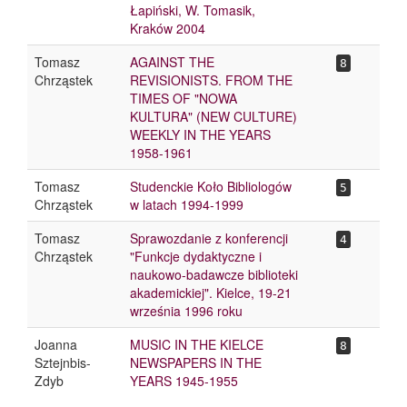
Łapiński, W. Tomasik,
Kraków 2004
Tomasz
AGAINST THE
8
Chrząstek
REVISIONISTS. FROM THE
TIMES OF "NOWA
KULTURA" (NEW CULTURE)
WEEKLY IN THE YEARS
1958-1961
Tomasz
Studenckie Koło Bibliologów
5
Chrząstek
w latach 1994-1999
Tomasz
Sprawozdanie z konferencji
4
Chrząstek
"Funkcje dydaktyczne i
naukowo-badawcze biblioteki
akademickiej". Kielce, 19-21
września 1996 roku
Joanna
MUSIC IN THE KIELCE
8
Sztejnbis-
NEWSPAPERS IN THE
Zdyb
YEARS 1945-1955