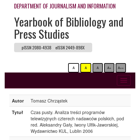
DEPARTMENT OF JOURNALISM AND INFORMATION
Yearbook of Bibliology and
Press Studies
pISSN 2080-4938
eISSN 2449-898X
A
A
A
A+
A++
Toggle
navigati
Autor
Tomasz Chrząstek
Tytuł
Czas pusty. Analiza treści programów
telewizyjnych czterech nadawców polskich, pod
red. Aleksandry Gały, Iwony Ulfik-Jaworskiej,
Wydawnictwo KUL, Lublin 2006