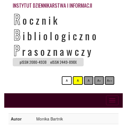
INSTYTUT DZIENNIKARSTWA I INFORMACJI
R
ocznik
B
ibliologiczno
P
rasoznawczy
pISSN 2080-4938
eISSN 2449-898X
A
A
A
A+
A++
Toggle
navigati
Autor
Monika Bartnik