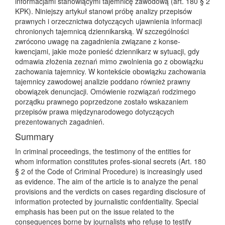
informacjami stanowiącymi tajemnicę zawodową (art. 180 § 2
KPK). Niniejszy artykuł stanowi próbę analizy przepisów
prawnych i orzecznictwa dotyczących ujawnienia informacji
chronionych tajemnicą dziennikarską. W szczególności
zwrócono uwagę na zagadnienia związane z konse-
kwencjami, jakie może ponieść dziennikarz w sytuacji, gdy
odmawia złożenia zeznań mimo zwolnienia go z obowiązku
zachowania tajemnicy. W kontekście obowiązku zachowania
tajemnicy zawodowej analizie poddano również prawny
obowiązek denuncjacji. Omówienie rozwiązań rodzimego
porządku prawnego poprzedzone zostało wskazaniem
przepisów prawa międzynarodowego dotyczących
prezentowanych zagadnień.
Summary
In criminal proceedings, the testimony of the entities for
whom information constitutes profes-sional secrets (Art. 180
§ 2 of the Code of Criminal Procedure) is increasingly used
as evidence. The aim of the article is to analyze the penal
provisions and the verdicts on cases regarding disclosure of
information protected by journalistic confdentiality. Special
emphasis has been put on the issue related to the
consequences borne by journalists who refuse to testify