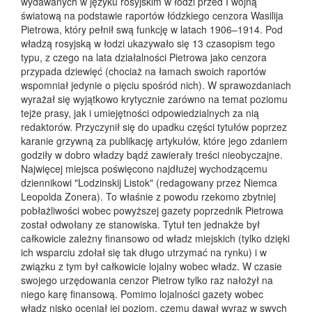
wydawanych w języku rosyjskim w łodzi przed I wojną
światową na podstawie raportów łódzkiego cenzora Wasilija
Pietrowa, który pełnił swą funkcję w latach 1906–1914. Pod
władzą rosyjską w łodzi ukazywało się 13 czasopism tego
typu, z czego na lata działalności Pietrowa jako cenzora
przypada dziewięć (chociaż na łamach swoich raportów
wspomniał jedynie o pięciu spośród nich). W sprawozdaniach
wyrażał się wyjątkowo krytycznie zarówno na temat poziomu
tejże prasy, jak i umiejętności odpowiedzialnych za nią
redaktorów. Przyczynił się do upadku części tytułów poprzez
karanie grzywną za publikację artykułów, które jego zdaniem
godziły w dobro władzy bądź zawierały treści nieobyczajne.
Najwięcej miejsca poświęcono najdłużej wychodzącemu
dziennikowi "Lodzinskij Listok" (redagowany przez Niemca
Leopolda Zonera). To właśnie z powodu rzekomo zbytniej
pobłażliwości wobec powyższej gazety poprzednik Pietrowa
został odwołany ze stanowiska. Tytuł ten jednakże był
całkowicie zależny finansowo od władz miejskich (tylko dzięki
ich wsparciu zdołał się tak długo utrzymać na rynku) i w
związku z tym był całkowicie lojalny wobec władz. W czasie
swojego urzędowania cenzor Pietrow tylko raz nałożył na
niego karę finansową. Pomimo lojalności gazety wobec
władz nisko oceniał jej poziom, czemu dawał wyraz w swych