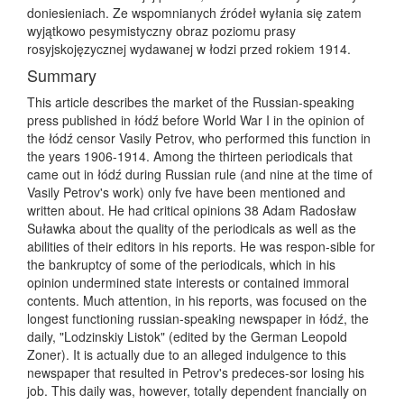
doniesieniach. Ze wspomnianych źródeł wyłania się zatem
wyjątkowo pesymistyczny obraz poziomu prasy
rosyjskojęzycznej wydawanej w łodzi przed rokiem 1914.
Summary
This article describes the market of the Russian-speaking
press published in łódź before World War I in the opinion of
the łódź censor Vasily Petrov, who performed this function in
the years 1906-1914. Among the thirteen periodicals that
came out in łódź during Russian rule (and nine at the time of
Vasily Petrov's work) only fve have been mentioned and
written about. He had critical opinions 38 Adam Radosław
Suławka about the quality of the periodicals as well as the
abilities of their editors in his reports. He was respon-sible for
the bankruptcy of some of the periodicals, which in his
opinion undermined state interests or contained immoral
contents. Much attention, in his reports, was focused on the
longest functioning russian-speaking newspaper in łódź, the
daily, "Lodzinskiy Listok" (edited by the German Leopold
Zoner). It is actually due to an alleged indulgence to this
newspaper that resulted in Petrov's predeces-sor losing his
job. This daily was, however, totally dependent fnancially on