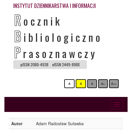
INSTYTUT DZIENNIKARSTWA I INFORMACJI
R
ocznik
B
ibliologiczno
P
rasoznawczy
pISSN 2080-4938
eISSN 2449-898X
A
A
A
A+
A++
Toggle
navigati
Autor
Adam Radosław Suławka