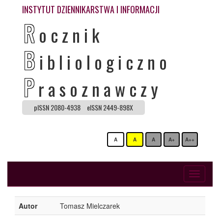
INSTYTUT DZIENNIKARSTWA I INFORMACJI
R
ocznik
B
ibliologiczno
P
rasoznawczy
pISSN 2080-4938
eISSN 2449-898X
A
A
A
A+
A++
Toggle
navigati
Autor
Tomasz Mielczarek