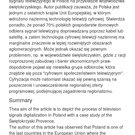
sygnału telewizyjnego w Polsce na przykładzie województwa
świętokrzyskiego. Autor publikacji zauważa, że Polska jest
jednym z ostatnich krajów Unii Europejskiej, w którym
wdrożono naziemną technologię telewizji cyfrowej. Stwierdza
ponadto, że ponad 70% polskich gospodarstw domowych
odbiera sygnał telewizyjny doprowadzany poprzez kabel lub
satelitę, a zatem technologia cyfrowej telewizji naziemnej ma
marginalne znaczenie w lepiej rozwiniętych obszarach
aglomeracyjnych. Może jednak okazać się pewnym
problemem, np. w województwie świętokrzyskim, gdzie z racji
rozproszonej zabudowy i barier ekonomicznych praw-
dopodobnie pojawi się niewielka grupa odbiorców, która
znajdzie się poza "cyfrowym społeczeństwem telewizyjnym".
Cyfryzacja może natomiast okazać się pewną szansą na
poszerzenie i unowocześnienie regionalnej oferty
programowej, podejmującej zagadnienia regionalizmu.
Summary
Thea aim of the article is to depict the process of television
signals digitalization in Poland with a case study of the
Świętokrzyski Provence.
The author of this article has observed that Poland is one of
the last countries in the European Union where the