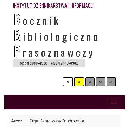
INSTYTUT DZIENNIKARSTWA I INFORMACJI
R
ocznik
B
ibliologiczno
P
rasoznawczy
pISSN 2080-4938
eISSN 2449-898X
A
A
A
A+
A++
Toggle
navigati
Autor
Olga Dąbrowska-Cendrowska