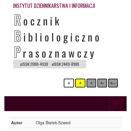
INSTYTUT DZIENNIKARSTWA I INFORMACJI
R
ocznik
B
ibliologiczno
P
rasoznawczy
pISSN 2080-4938
eISSN 2449-898X
A
A
A
A+
A++
Toggle
navigati
Autor
Olga Białek-Szwed