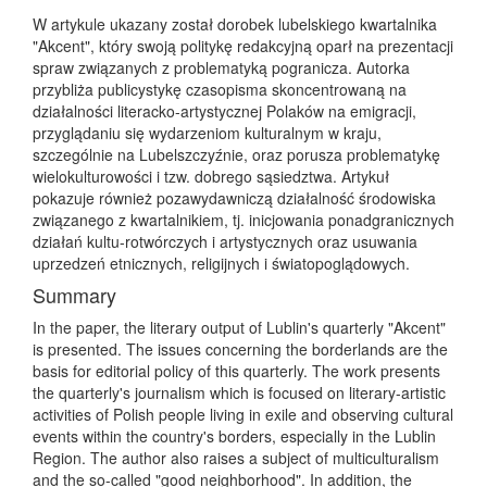
W artykule ukazany został dorobek lubelskiego kwartalnika
"Akcent", który swoją politykę redakcyjną oparł na prezentacji
spraw związanych z problematyką pogranicza. Autorka
przybliża publicystykę czasopisma skoncentrowaną na
działalności literacko-artystycznej Polaków na emigracji,
przyglądaniu się wydarzeniom kulturalnym w kraju,
szczególnie na Lubelszczyźnie, oraz porusza problematykę
wielokulturowości i tzw. dobrego sąsiedztwa. Artykuł
pokazuje również pozawydawniczą działalność środowiska
związanego z kwartalnikiem, tj. inicjowania ponadgranicznych
działań kultu-rotwórczych i artystycznych oraz usuwania
uprzedzeń etnicznych, religijnych i światopoglądowych.
Summary
In the paper, the literary output of Lublin's quarterly "Akcent"
is presented. The issues concerning the borderlands are the
basis for editorial policy of this quarterly. The work presents
the quarterly's journalism which is focused on literary-artistic
activities of Polish people living in exile and observing cultural
events within the country's borders, especially in the Lublin
Region. The author also raises a subject of multiculturalism
and the so-called "good neighborhood". In addition, the