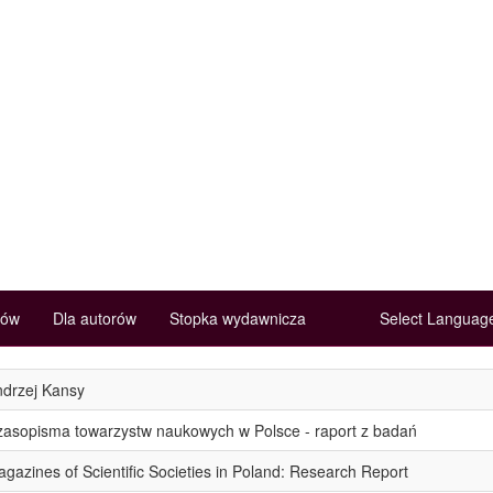
rów
Dla autorów
Stopka wydawnicza
Select Langua
drzej Kansy
asopisma towarzystw naukowych w Polsce - raport z badań
gazines of Scientific Societies in Poland: Research Report