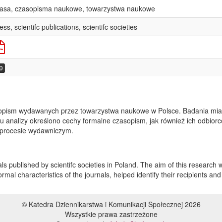
rasa, czasopisma naukowe, towarzystwa naukowe
ess, scientifc publications, scientifc societies
0
opism wydawanych przez towarzystwa naukowe w Polsce. Badania miały
 analizy określono cechy formalne czasopism, jak również ich odbior
 procesie wydawniczym.
s published by scientifc societies in Poland. The aim of this research 
ormal characteristics of the journals, helped identify their recipients a
© Katedra Dziennikarstwa i Komunikacji Społecznej 2026
Wszystkie prawa zastrzeżone