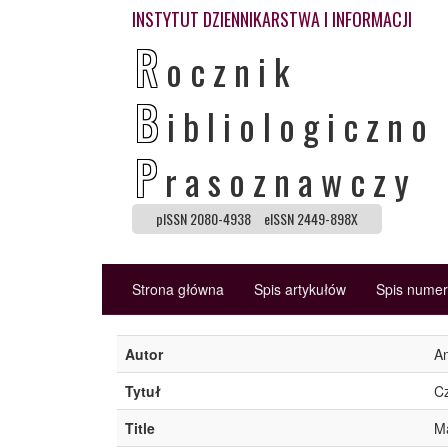
INSTYTUT DZIENNIKARSTWA I INFORMACJI
R
ocznik
B
ibliologiczno
P
rasoznawczy
pISSN 2080-4938
eISSN 2449-898X
Strona główna
Spis artykułów
Spis nume
Autor
An
Tytuł
Cz
Title
Ma