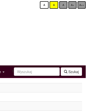
A
A
A
A+
A++
1
ge
Szukaj