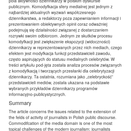
pola aktywności dziennikarzy w polskim dyskursie
publicznym. Komodyfkacja sfery medialnej jest jednym z
najbardziej aktualnych wyzwań współczesnego
dziennikarstwa, a redaktorzy poza zapewnianiem informacji i
prezentowaniem obiektywnych opinii coraz odważniej
podejmują się działalności związanej z dostarczaniem
rozrywki swoim odbiorcom. Jednym ze skutków procesu
komodyfkacji jest zwiększenie ekspozycji (widoczności)
dziennikarzy w reprezentowanych przez nich mediach, czego
efektem jest modyfkacja funkcji przedstawicieli zawodu,
często aspirujących do statusu medialnych celebrytów. W
treści artykułu pod-jęta została analiza procesów związanych
z komodyfkacją i tworzących przesłanki dla celebrytyzacji
dziennikarzy. Ta ostatnia, rozumiana jako „celebryckość”
przedstawicieli mediów, została ukazana na podstawie
wybranych przykładów dziennikarzy programów
informacyjno-publicystycznych.
Summary
The article concerns the issues related to the extension of
the felds of activity of journalists in Polish public discourse.
Commodifcation of the media domain is one of the most
topical challenges of the modern journalism; journalists