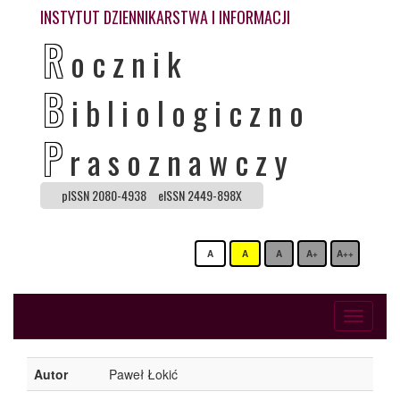
INSTYTUT DZIENNIKARSTWA I INFORMACJI
R
ocznik
B
ibliologiczno
P
rasoznawczy
pISSN 2080-4938
eISSN 2449-898X
A
A
A
A+
A++
Toggle
navigati
Autor
Paweł Łokić