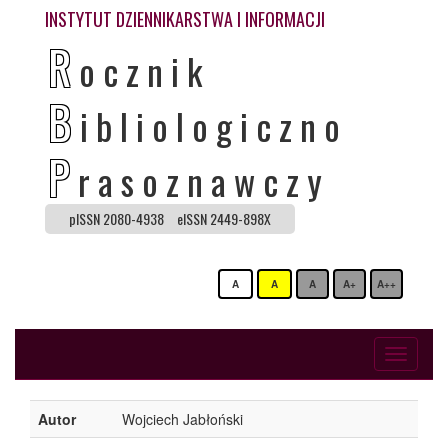
INSTYTUT DZIENNIKARSTWA I INFORMACJI
R
ocznik
B
ibliologiczno
P
rasoznawczy
pISSN 2080-4938
eISSN 2449-898X
A
A
A
A+
A++
Toggle
navigati
Autor
Wojciech Jabłoński