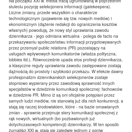
Na początku XXI w. media tracą ugruntowaną w poprzednim
stuleciu pozycję selekcjonera informacji (gatekeepera).
Liczne zmiany, przede wszystkim o charakterze
technologicznym (pojawienie się tzw. nowych mediów) i
ekonomicznym (dążenie redakcji do ograniczenia kosztów
własnych) powodują, że nowy styl uprawiania zawodu
dziennikarza - jego odmiana wirtualna - polega de facto na
przekazywaniu społeczeństwu informacji przygotowywanych
przez przemysł public relations (PR) pozostający na
usługach wpływowych komunikatorów (władza polityczna,
lobbies itd.). Równocześnie upada etos profesji dziennikarza,
a klasyczne reguły uprawiania zawodu zastępowane zostają
dążnością do prostoty i szybkości przekazu. W efekcie dawny
profesjonalizm dziennikarskich selekcjonerów zostaje
stopniowo wypierany przez zawodową sprawność innych
specjalistów w dziedzinie komunikacji społecznej: fachowców
w dziedzinie PR. Mimo iż są oni oficjalnie potępiani przez
samych ludzi mediów, nie stanowią już dla nich konkurencji, a
stają się raczej środowiskiem, które - na bazie omawianych
zmian - sprawnie przejmuje stery komunikacji społecznej z
rąk nowych, wirtualnych (bo pozbawionych już
dotychczasowych kompetencji) dziennikarzy. W ten sposób
żurnaliści XXI w. stają się zaledwie jednym z ogniw