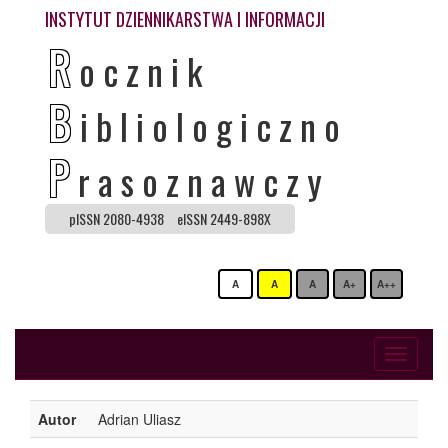
INSTYTUT DZIENNIKARSTWA I INFORMACJI
R
ocznik
B
ibliologiczno
P
rasoznawczy
pISSN 2080-4938
eISSN 2449-898X
A
A
A
A+
A++
Toggle
navigati
Autor
Adrian Uliasz