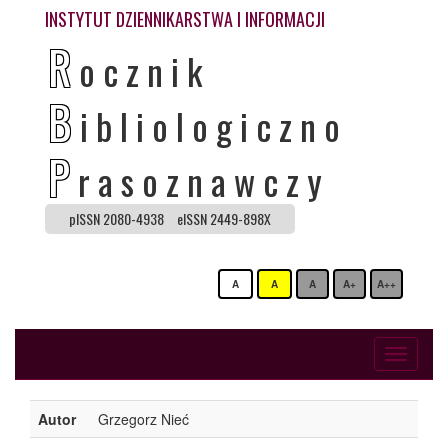
INSTYTUT DZIENNIKARSTWA I INFORMACJI
R
ocznik
B
ibliologiczno
P
rasoznawczy
pISSN 2080-4938
eISSN 2449-898X
A
A
A
A+
A++
Toggle
navigati
Autor
Grzegorz Nieć