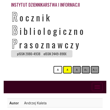
INSTYTUT DZIENNIKARSTWA I INFORMACJI
R
ocznik
B
ibliologiczno
P
rasoznawczy
pISSN 2080-4938
eISSN 2449-898X
A
A
A
A+
A++
Toggle
navigati
Autor
Andrzej Kaleta