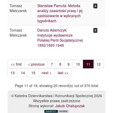
Tomasz
Stanisław Pamuła: Metoda
4
Mielczarek
analizy zawartości prasy i jej
zastosowanie w wybranych
tygodnikach
Tomasz
Danuta Adamczyk:
4
Mielczarek
Instytucje wydawnicze
Polskiej Partii Socjalistycznej
1892/1893-1948
<< first
< previous
7
8
9
10
11
12
13
14
15
next >
last >>
Page 11 of 19, showing 20 record(s) out of 370 total
© Katedra Dziennikarstwa i Komunikacji Społecznej 2026
Wszystkie prawa zastrzeżone
Stronę wykonał:
Jakub Chałupczak