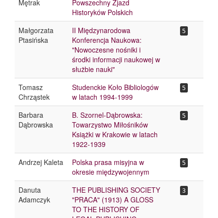
Mętrak
Powszechny Zjazd
Historyków Polskich
Małgorzata
II Międzynarodowa
5
Ptasińska
Konferencja Naukowa:
"Nowoczesne nośniki i
środki informacji naukowej w
służbie nauki"
Tomasz
Studenckie Koło Bibliologów
5
Chrząstek
w latach 1994-1999
Barbara
B. Szornel-Dąbrowska:
5
Dąbrowska
Towarzystwo Miłośników
Książki w Krakowie w latach
1922-1939
Andrzej Kaleta
Polska prasa misyjna w
5
okresie międzywojennym
Danuta
THE PUBLISHING SOCIETY
3
Adamczyk
"PRACA" (1913) A GLOSS
TO THE HISTORY OF