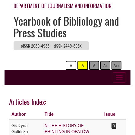
DEPARTMENT OF JOURNALISM AND INFORMATION
Yearbook of Bibliology and
Press Studies
pISSN 2080-4938
eISSN 2449-898X
A
A
A
A+
A++
Toggle
navigati
Articles Index:
Author
Title
Issue
Grażyna
N THE HISTORY OF
3
Gulińska
PRINTING IN OPATÓW