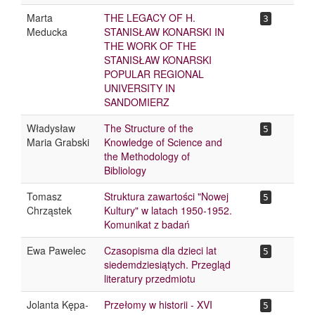
Marta
THE LEGACY OF H.
3
Meducka
STANISŁAW KONARSKI IN
THE WORK OF THE
STANISŁAW KONARSKI
POPULAR REGIONAL
UNIVERSITY IN
SANDOMIERZ
Władysław
The Structure of the
5
Maria Grabski
Knowledge of Science and
the Methodology of
Bibliology
Tomasz
Struktura zawartości "Nowej
5
Chrząstek
Kultury" w latach 1950-1952.
Komunikat z badań
Ewa Pawelec
Czasopisma dla dzieci lat
5
siedemdziesiątych. Przegląd
literatury przedmiotu
Jolanta Kępa-
Przełomy w historii - XVI
5