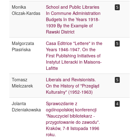
Monika
School and Public Libraries
5
Olczak-Kardas
In Commune Administration
Budgets In the Years 1918-
1939 By the Example of
Rawski District
Małgorzata
Casa Editrice "Lettere" in the
5
Ptasińska
Years 1946-1947. On the
First Publishing Initiatives of
Instytut Literacki in Maisons-
Lafitte
Tomasz
Liberals and Revisionists.
5
Mielczarek
On the History of "Przegląd
Kulturalny" (1952-1963)
Jolanta
Sprawozdanie z
4
Dzieniakowska
ogólnopolskiej konferencji
"Nauczyciel bibliotekarz -
przygotowanie do zawodu".
Kraków, 7-8 listopada 1996
roku.