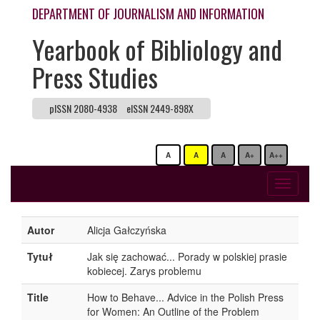
DEPARTMENT OF JOURNALISM AND INFORMATION
Yearbook of Bibliology and
Press Studies
pISSN 2080-4938
eISSN 2449-898X
A
A
A
A+
A++
Toggle
navigati
Autor
Alicja Gałczyńska
Tytuł
Jak się zachować... Porady w polskiej prasie
kobiecej. Zarys problemu
Title
How to Behave... Advice in the Polish Press
for Women: An Outline of the Problem