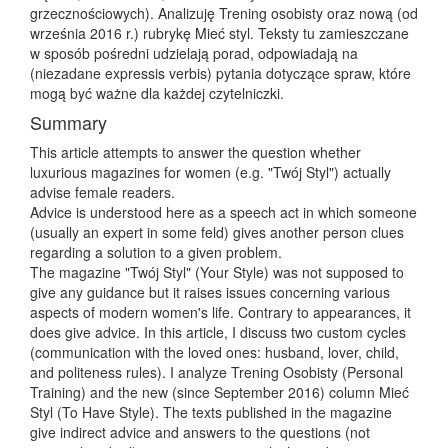
grzecznościowych). Analizuję Trening osobisty oraz nową (od
września 2016 r.) rubrykę Mieć styl. Teksty tu zamieszczane
w sposób pośredni udzielają porad, odpowiadają na
(niezadane expressis verbis) pytania dotyczące spraw, które
mogą być ważne dla każdej czytelniczki.
Summary
This article attempts to answer the question whether
luxurious magazines for women (e.g. "Twój Styl") actually
advise female readers.
Advice is understood here as a speech act in which someone
(usually an expert in some feld) gives another person clues
regarding a solution to a given problem.
The magazine "Twój Styl" (Your Style) was not supposed to
give any guidance but it raises issues concerning various
aspects of modern women's life. Contrary to appearances, it
does give advice. In this article, I discuss two custom cycles
(communication with the loved ones: husband, lover, child,
and politeness rules). I analyze Trening Osobisty (Personal
Training) and the new (since September 2016) column Mieć
Styl (To Have Style). The texts published in the magazine
give indirect advice and answers to the questions (not