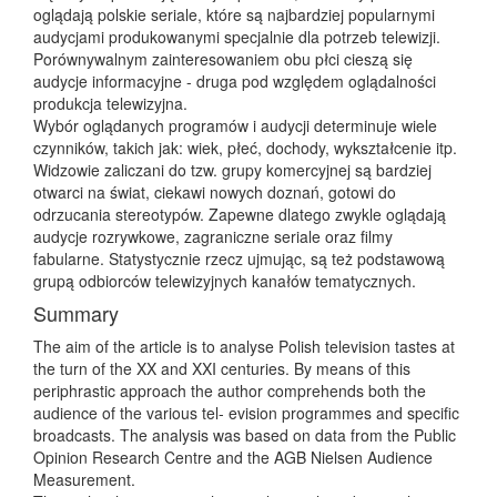
oglądają polskie seriale, które są najbardziej popularnymi
audycjami produkowanymi specjalnie dla potrzeb telewizji.
Porównywalnym zainteresowaniem obu płci cieszą się
audycje informacyjne - druga pod względem oglądalności
produkcja telewizyjna.
Wybór oglądanych programów i audycji determinuje wiele
czynników, takich jak: wiek, płeć, dochody, wykształcenie itp.
Widzowie zaliczani do tzw. grupy komercyjnej są bardziej
otwarci na świat, ciekawi nowych doznań, gotowi do
odrzucania stereotypów. Zapewne dlatego zwykle oglądają
audycje rozrywkowe, zagraniczne seriale oraz filmy
fabularne. Statystycznie rzecz ujmując, są też podstawową
grupą odbiorców telewizyjnych kanałów tematycznych.
Summary
The aim of the article is to analyse Polish television tastes at
the turn of the XX and XXI centuries. By means of this
periphrastic approach the author comprehends both the
audience of the various tel- evision programmes and specific
broadcasts. The analysis was based on data from the Public
Opinion Research Centre and the AGB Nielsen Audience
Measurement.