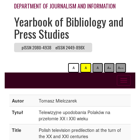
DEPARTMENT OF JOURNALISM AND INFORMATION
Yearbook of Bibliology and
Press Studies
pISSN 2080-4938
eISSN 2449-898X
A
A
A
A+
A++
Toggle
navigati
Autor
Tomasz Mielczarek
Tytuł
Telewizyjne upodobania Polaków na
przełomie XX i XXI wieku
Title
Polish television predilection at the turn of
the XX and XXI centuries