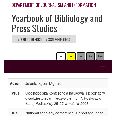
DEPARTMENT OF JOURNALISM AND INFORMATION
Yearbook of Bibliology and
Press Studies
pISSN 2080-4938
eISSN 2449-898X
A
A
A
A+
A++
Toggle
navigati
Autor
Jolanta Kępa- Mętrak
Tytuł
Ogólnopolska konferencja naukowa "Reportaż w
dwudziestoleciu międzywojennym". Roskosz k.
Białej Podlaskiej, 25-27 września 2003
Title
National scholarly conference "Reportage in the