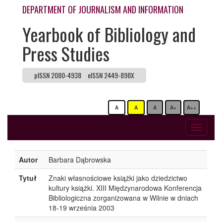
DEPARTMENT OF JOURNALISM AND INFORMATION
Yearbook of Bibliology and
Press Studies
pISSN 2080-4938
eISSN 2449-898X
A
A
A
A+
A++
Toggle
navigati
Autor
Barbara Dąbrowska
Tytuł
Znaki własnościowe książki jako dziedzictwo
kultury książki. XIII Międzynarodowa Konferencja
Bibliologiczna zorganizowana w Wilnie w dniach
18-19 września 2003