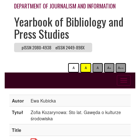
DEPARTMENT OF JOURNALISM AND INFORMATION
Yearbook of Bibliology and
Press Studies
pISSN 2080-4938
eISSN 2449-898X
A
A
A
A+
A++
Toggle
navigati
Autor
Ewa Kubicka
Tytuł
Zofia Kozarynowa: Sto lat. Gawęda o kulturze
środowiska
Title