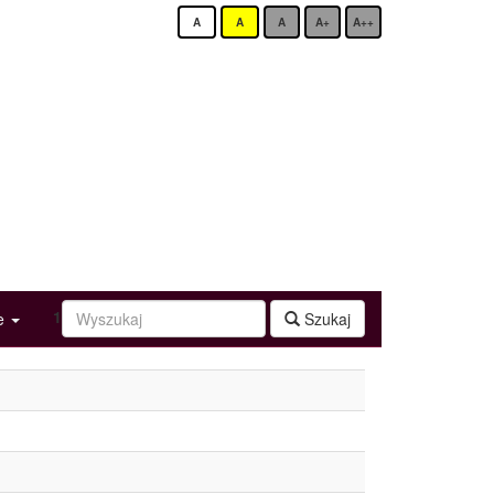
A
A
A
A+
A++
1
ge
Szukaj