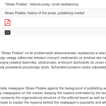
"Słowo Polskie", historia prasy, rynek wydawniczy
Słowo Polskie, history of the press, publishing market
21
ka "Słowo Polskie" na tle problematyki własnościowej i wydawczej w lat
yzując uwagę odbiorców tekstami znanych osobowości ze środowi-ska n
yjną redakcji dziennika, okoliczności, w których dochodziło do zmian 
 się posiadanie poczytnego tytułu. Scharakteryzowano osoby odpowia
 the daily newspaper Słowo Polskie against the background of publishing 
 newspapers on the market, keeping the readers enthralled by the texts
le presents the organizational structure of the editorial board as well as
de to explain the reasons behind the newspaper’s popularity and what