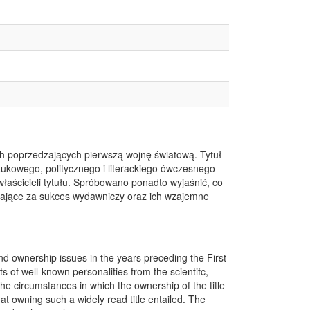
ach poprzedzających pierwszą wojnę światową. Tytuł
aukowego, politycznego i literackiego ówczesnego
właścicieli tytułu. Spróbowano ponadto wyjaśnić, co
dające za sukces wydawniczy oraz ich wzajemne
and ownership issues in the years preceding the First
 of well-known personalities from the scientifc,
 the circumstances in which the ownership of the title
 owning such a widely read title entailed. The