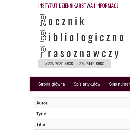
INSTYTUT DZIENNIKARSTWA I INFORMACJI
R
ocznik
B
ibliologiczno
P
rasoznawczy
pISSN 2080-4938
eISSN 2449-898X
Strona główna
Spis artykułów
Spis nume
Autor
Tytuł
Title