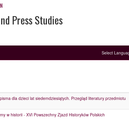
ON
and Press Studies
Select Langu
isma dla dzieci lat siedemdziesiątych. Przegląd literatury przedmiotu
my w historii - XVI Powszechny Zjazd Historyków Polskich