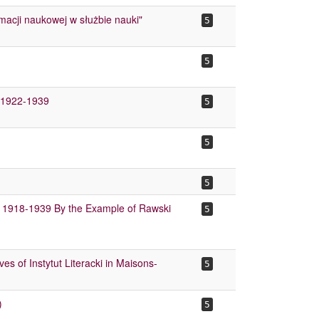
macji naukowej w służbie nauki"
5
5
h 1922-1939
5
5
5
s 1918-1939 By the Example of Rawski
5
ves of Instytut Literacki in Maisons-
5
)
5