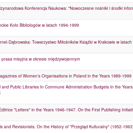
dzynarodowa Konferencja Naukowa: "Nowoczesne nośniki i środki infor
ckie Koło Bibliologów w latach 1994-1999
rnel-Dąbrowska: Towarzystwo Miłośników Książki w Krakowie w latac
a prasa misyjna w okresie międzywojennym
gazines of Women's Organisations in Poland in the Years 1989-1999
 and Public Libraries In Commune Administration Budgets In the Year
t
ditrice "Lettere" in the Years 1946-1947. On the First Publishing Initiati
ls and Revisionists. On the History of "Przegląd Kulturalny" (1952-1963