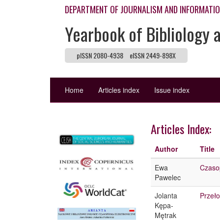
DEPARTMENT OF JOURNALISM AND INFORMATI
Yearbook of Bibliology 
pISSN 2080-4938
eISSN 2449-898X
Home
Articles index
Issue index
Articles Index:
Author
Title
Ewa
Czasop
Pawelec
Jolanta
Przeło
Kępa-
Mętrak