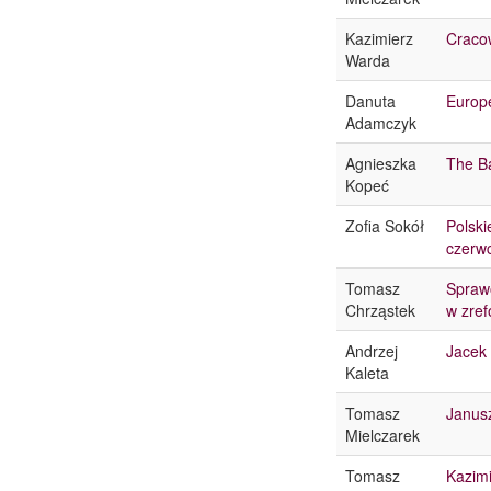
Kazimierz
Cracow
Warda
Danuta
Europe
Adamczyk
Agnieszka
The Ba
Kopeć
Zofia Sokół
Polski
czerwc
Tomasz
Sprawo
Chrząstek
w zre
Andrzej
Jacek
Kaleta
Tomasz
Janusz
Mielczarek
Tomasz
Kazimi