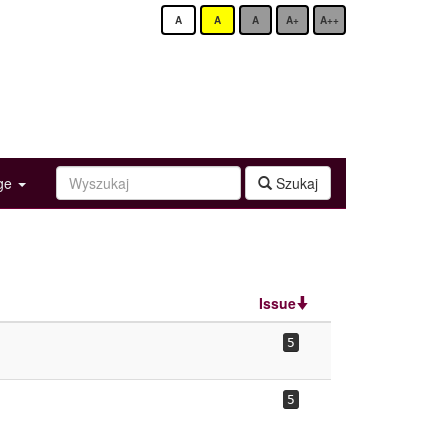
A
A
A
A+
A++
age
Szukaj
Issue
5
5