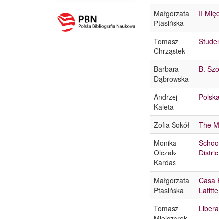
Małgorzata
II Mię
Ptasińska
Tomasz
Studen
Chrząstek
Barbara
B. Szo
Dąbrowska
Andrzej
Polsk
Kaleta
Zofia Sokół
The Ma
Monika
School
Olczak-
Distric
Kardas
Małgorzata
Casa E
Ptasińska
Lafitte
Tomasz
Libera
Mielczarek