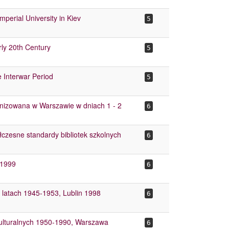
Imperial University in Kiev
5
rly 20th Century
5
 Interwar Period
5
ganizowana w Warszawie w dniach 1 - 2
6
łczesne standardy bibliotek szkolnych
6
 1999
6
 latach 1945-1953, Lublin 1998
6
-kulturalnych 1950-1990, Warszawa
6