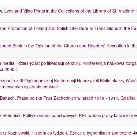
, Lvov and Vilno Prints in the Collections of the Library of St. Vladimir 
an Promotion of Poland and Polish Literature In Translations in the Ea
nned Book in the Opinion of the Church and Readers' Reception in the
e media - dziesięć lat po likwidacji cenzury. Konferencja naukowa zor
a 2000 r.
zdanie z III Ogólnopolskiej Konferencji Nauczycieli Bibliotekarzy Wspó
formowanym systemie edukacji
 Banach, Prasa polska Prus Zachodnich w latach 1948 - 1914, Gdańsk
 Stefaniak, Polityka władz państwowych PRL wobec prasy katolickiej w
erz Koźniewski, Historia co tydzień. Szkice o tygodnikach społeczno 