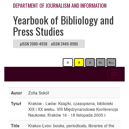
DEPARTMENT OF JOURNALISM AND INFORMATION
Yearbook of Bibliology and
Press Studies
pISSN 2080-4938
eISSN 2449-898X
A
A
A
A+
A++
Toggle
navigati
Autor
Zofia Sokół
Tytuł
Kraków - Lwów: Książki, czasopisma, biblioteki
XIX i XX wieku. VIII Międzynarodowa Konferencja
Naukowa, Kraków 16 - 18 listopada 2005 r.
Title
Krakov-Lvov: books, periodicals, libraries of the