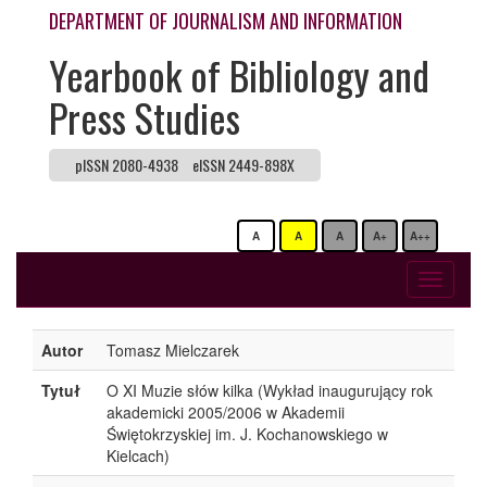
DEPARTMENT OF JOURNALISM AND INFORMATION
Yearbook of Bibliology and
Press Studies
pISSN 2080-4938
eISSN 2449-898X
A
A
A
A+
A++
Toggle
navigati
Autor
Tomasz Mielczarek
Tytuł
O XI Muzie słów kilka (Wykład inaugurujący rok
akademicki 2005/2006 w Akademii
Świętokrzyskiej im. J. Kochanowskiego w
Kielcach)