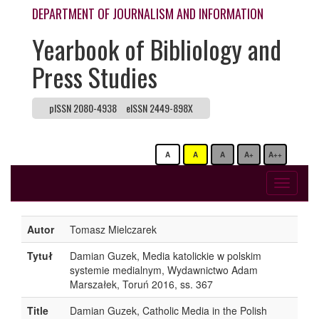
DEPARTMENT OF JOURNALISM AND INFORMATION
Yearbook of Bibliology and
Press Studies
pISSN 2080-4938
eISSN 2449-898X
A
A
A
A+
A++
Toggle
navigati
Autor
Tomasz Mielczarek
Tytuł
Damian Guzek, Media katolickie w polskim
systemie medialnym, Wydawnictwo Adam
Marszałek, Toruń 2016, ss. 367
Title
Damian Guzek, Catholic Media in the Polish