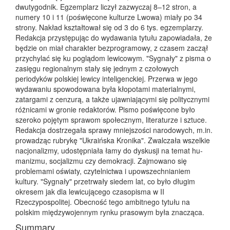
dwutygodnik. Egzemplarz liczył zazwyczaj 8–12 stron, a
numery 10 i 11 (poświęcone kulturze Lwowa) miały po 34
strony. Nakład kształtował się od 3 do 6 tys. egzemplarzy.
Redakcja przystępując do wydawania tytułu zapowiadała, że
będzie on miał charakter bezprogramowy, z czasem zaczął
przychylać się ku poglądom lewicowym. "Sygnały" z pisma o
zasięgu regionalnym stały się jednym z czołowych
periodyków polskiej lewicy inteligenckiej. Przerwa w jego
wydawaniu spowodowana była kłopotami materialnymi,
zatargami z cenzurą, a także ujawniającymi się politycznymi
różnicami w gronie redaktorów. Pismo poświęcone było
szeroko pojętym sprawom społecznym, literaturze i sztuce.
Redakcja dostrzegała sprawy mniejszości narodowych, m.in.
prowadząc rubrykę "Ukraińska Kronika". Zwalczała wszelkie
nacjonalizmy, udostępniała łamy do dyskusji na temat hu-
manizmu, socjalizmu czy demokracji. Zajmowano się
problemami oświaty, czytelnictwa i upowszechnianiem
kultury. "Sygnały" przetrwały siedem lat, co było długim
okresem jak dla lewicującego czasopisma w II
Rzeczypospolitej. Obecność tego ambitnego tytułu na
polskim międzywojennym rynku prasowym była znacząca.
Summary