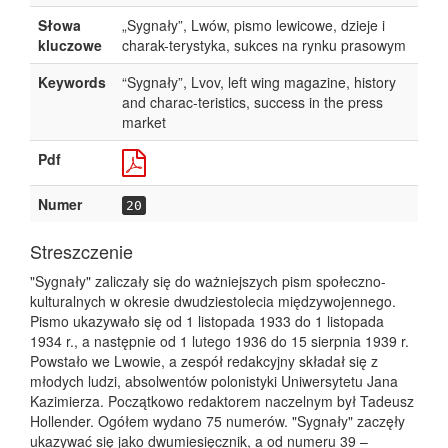
Słowa
„Sygnały”, Lwów, pismo lewicowe, dzieje i
kluczowe
charak-terystyka, sukces na rynku prasowym
Keywords
“Sygnały”, Lvov, left wing magazine, history
and charac-teristics, success in the press
market
Pdf
Numer
20
Streszczenie
"Sygnały" zaliczały się do ważniejszych pism społeczno-
kulturalnych w okresie dwudziestolecia międzywojennego.
Pismo ukazywało się od 1 listopada 1933 do 1 listopada
1934 r., a następnie od 1 lutego 1936 do 15 sierpnia 1939 r.
Powstało we Lwowie, a zespół redakcyjny składał się z
młodych ludzi, absolwentów polonistyki Uniwersytetu Jana
Kazimierza. Początkowo redaktorem naczelnym był Tadeusz
Hollender. Ogółem wydano 75 numerów. "Sygnały" zaczęły
ukazywać się jako dwumiesięcznik, a od numeru 39 –