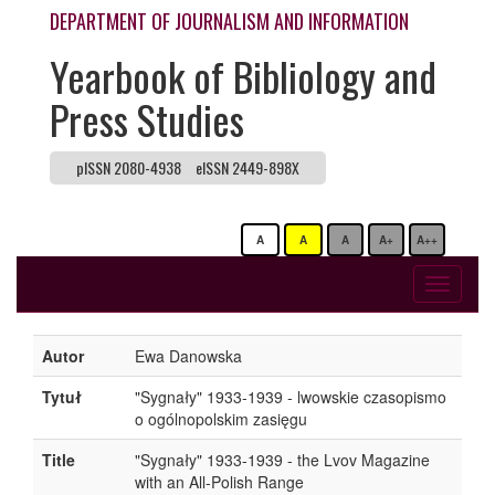
DEPARTMENT OF JOURNALISM AND INFORMATION
Yearbook of Bibliology and
Press Studies
pISSN 2080-4938
eISSN 2449-898X
A
A
A
A+
A++
Toggle
navigati
Autor
Ewa Danowska
Tytuł
"Sygnały" 1933-1939 - lwowskie czasopismo
o ogólnopolskim zasięgu
Title
"Sygnały" 1933-1939 - the Lvov Magazine
with an All-Polish Range