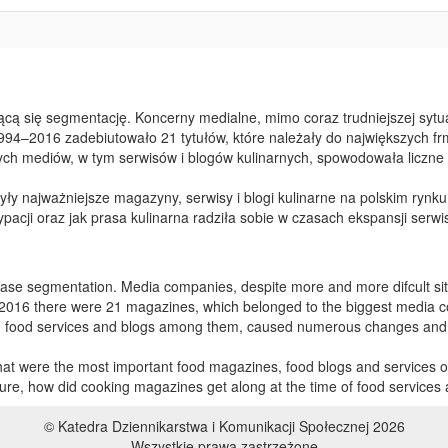
cą się segmentację. Koncerny medialne, mimo coraz trudniejszej sytu
994–2016 zadebiutowało 21 tytułów, które należały do największych f
wych mediów, w tym serwisów i blogów kulinarnych, spowodowała licz
yły najważniejsze magazyny, serwisy i blogi kulinarne na polskim rynku
acji oraz jak prasa kulinarna radziła sobie w czasach ekspansji serwi
ase segmentation. Media companies, despite more and more difcult situ
2016 there were 21 magazines, which belonged to the biggest media c
, food services and blogs among them, caused numerous changes and t
what were the most important food magazines, food blogs and services 
lture, how did cooking magazines get along at the time of food services
© Katedra Dziennikarstwa i Komunikacji Społecznej 2026
Wszystkie prawa zastrzeżone