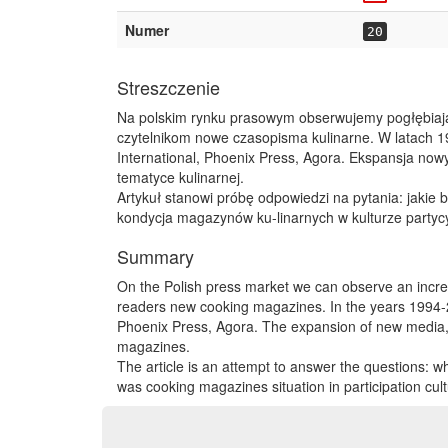
Numer
20
Streszczenie
Na polskim rynku prasowym obserwujemy pogłębiają
czytelnikom nowe czasopisma kulinarne. W latach 1
International, Phoenix Press, Agora. Ekspansja no
tematyce kulinarnej.
Artykuł stanowi próbę odpowiedzi na pytania: jakie b
kondycja magazynów ku-linarnych w kulturze partycyp
Summary
On the Polish press market we can observe an incre
readers new cooking magazines. In the years 1994-
Phoenix Press, Agora. The expansion of new media
magazines.
The article is an attempt to answer the questions: 
was cooking magazines situation in participation cu