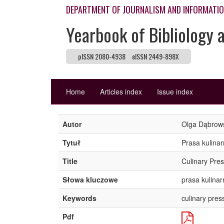
DEPARTMENT OF JOURNALISM AND INFORMATI
Yearbook of Bibliology 
pISSN 2080-4938
eISSN 2449-898X
Home
Articles index
Issue index
Autor
Olga Dąbrow
Tytuł
Prasa kulina
Title
Culinary Pres
Słowa kluczowe
prasa kulinar
Keywords
culinary pres
Pdf