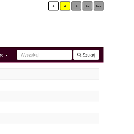
A
A
A
A+
A++
age
Szukaj