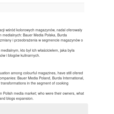
acji wśród kolorowych magazynów, nadal oferowały
rm medialnych: Bauer Media Polska, Burda
ne zmiany i przeobrażenia w segmencie magazynów o
 medialnym, kto był ich właścicielem, jaka była
sów i blogów kulinarnych.
ation among colourful magazines, have still ofered
ompanies: Bauer Media Poland, Burda International,
ransformations in the segment of cooking
on Polish media market; who were their owners, what
 and blogs expansion.