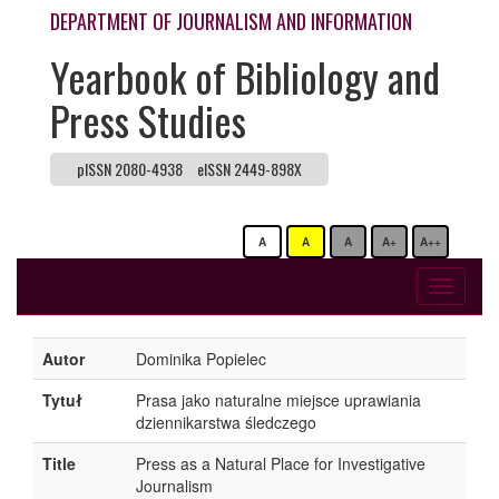
DEPARTMENT OF JOURNALISM AND INFORMATION
Yearbook of Bibliology and
Press Studies
pISSN 2080-4938
eISSN 2449-898X
A
A
A
A+
A++
Toggle
navigati
Autor
Dominika Popielec
Tytuł
Prasa jako naturalne miejsce uprawiania
dziennikarstwa śledczego
Title
Press as a Natural Place for Investigative
Journalism