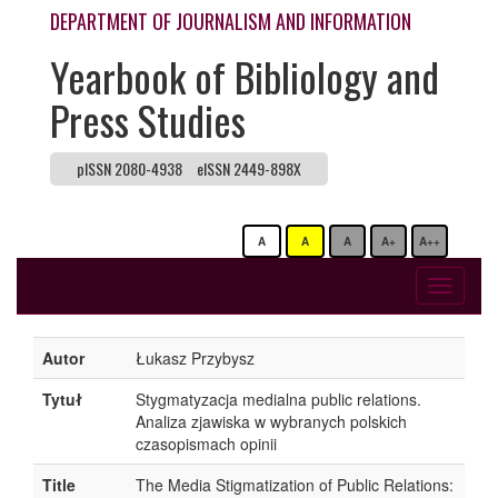
DEPARTMENT OF JOURNALISM AND INFORMATION
Yearbook of Bibliology and
Press Studies
pISSN 2080-4938
eISSN 2449-898X
A
A
A
A+
A++
Toggle
navigati
Autor
Łukasz Przybysz
Tytuł
Stygmatyzacja medialna public relations.
Analiza zjawiska w wybranych polskich
czasopismach opinii
Title
The Media Stigmatization of Public Relations: