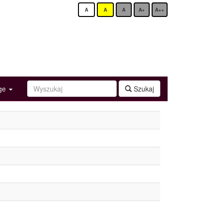
A
A
A
A+
A++
age
Szukaj