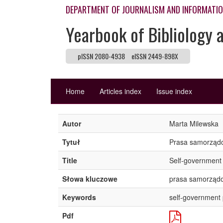
DEPARTMENT OF JOURNALISM AND INFORMATI
Yearbook of Bibliology 
pISSN 2080-4938
eISSN 2449-898X
Home
Articles index
Issue index
Autor
Marta Milewska
Tytuł
Prasa samorządow
Title
Self-government 
Słowa kluczowe
prasa samorządow
Keywords
self-government p
Pdf