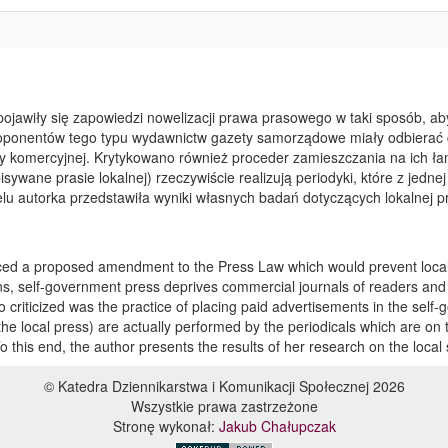
j pojawiły się zapowiedzi nowelizacji prawa prasowego w taki sposób, 
oponentów tego typu wydawnictw gazety samorządowe miały odbierać 
y komercyjnej. Krytykowano również proceder zamieszczania na ich ła
pisywane prasie lokalnej) rzeczywiście realizują periodyki, które z jed
celu autorka przedstawiła wyniki własnych badań dotyczących lokaln
ced a proposed amendment to the Press Law which would prevent local 
ions, self-government press deprives commercial journals of readers and
 criticized was the practice of placing paid advertisements in the self-g
 the local press) are actually performed by the periodicals which are 
To this end, the author presents the results of her research on the loca
© Katedra Dziennikarstwa i Komunikacji Społecznej 2026
Wszystkie prawa zastrzeżone
Stronę wykonał:
Jakub Chałupczak