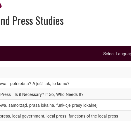
ON
and Press Studies
Select Langu
a - potrzebna? A jeśli tak, to komu?
Press - Is it Necessary? If So, Who Needs It?
a, samorząd, prasa lokalna, funk-cje prasy lokalnej
ress, local government, local press, functions of the local press