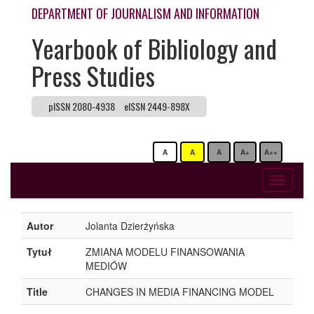
DEPARTMENT OF JOURNALISM AND INFORMATION
Yearbook of Bibliology and
Press Studies
pISSN 2080-4938
eISSN 2449-898X
A
A
A
A+
A++
Toggle
navigati
Autor
Jolanta Dzierżyńska
Tytuł
ZMIANA MODELU FINANSOWANIA
MEDIÓW
Title
CHANGES IN MEDIA FINANCING MODEL