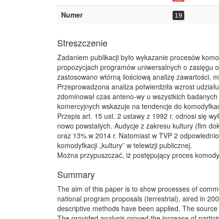
Numer
19
Streszczenie
Zadaniem publikacji było wykazanie procesów komody
propozycjach programów uniwersalnych o zasięgu 
zastosowano wtórną ilościową analizę zawartości, 
Przeprowadzona analiza potwierdziła wzrost udział
zdominował czas anteno-wy u wszystkich badanych 
komercyjnych wskazuje na tendencje do komodyfkacj
Przepis art. 15 ust. 2 ustawy z 1992 r. odnosi się 
nowo powstałych. Audycje z zakresu kultury (flm d
oraz 13% w 2014 r. Natomiast w TVP 2 odpowiednio
komodyfkacji „kultury” w telewizji publicznej.
Można przypuszczać, iż postępujący proces komodyf
Summary
The aim of this paper is to show processes of commod
national program proposals (terrestrial), aired in 20
descriptive methods have been applied. The source
The provided analysis proved the increase of partici