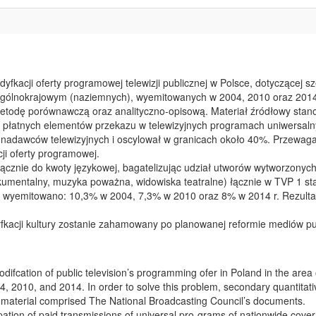
fkacji oferty programowej telewizji publicznej w Polsce, dotyczącej s
ogólnokrajowym (naziemnych), wyemitowanych w 2004, 2010 oraz 2014
metodę porównawczą oraz analityczno-opisową. Materiał źródłowy sta
u płatnych elementów przekazu w telewizyjnych programach uniwersaln
nadawców telewizyjnych i oscylował w granicach około 40%. Przewaga
i oferty programowej.
wyłącznie do kwoty językowej, bagatelizując udział utworów wytworzonyc
okumentalny, muzyka poważna, widowiska teatralne) łącznie w TVP 1 s
 wyemitowano: 10,3% w 2004, 7,3% w 2010 oraz 8% w 2014 r. Rezultat
kacji kultury zostanie zahamowany po planowanej reformie mediów pu
ifcation of public television’s programming ofer in Poland in the area 
04, 2010, and 2014. In order to solve this problem, secondary quantitati
 material comprised The National Broadcasting Council’s documents.
pation of paid transmissions of universal pro-grams of nationwide cover