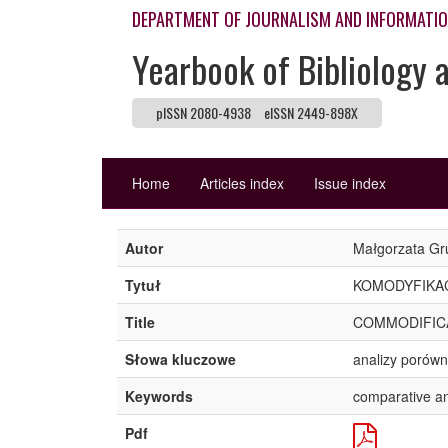
DEPARTMENT OF JOURNALISM AND INFORMATI
Yearbook of Bibliology 
pISSN 2080-4938
eISSN 2449-898X
Home
Articles index
Issue index
Autor
Małgorzata Gr
Tytuł
KOMODYFIKAC
Title
COMMODIFICA
Słowa kluczowe
analizy porówn
Keywords
comparative ana
Pdf