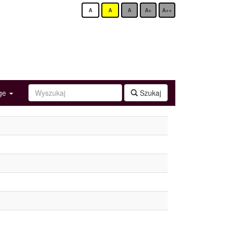
A
A
A
A+
A++
age
Szukaj