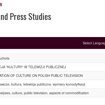
ON
and Press Studies
Select Langu
uchoła
JA "KULTURY" W TELEWIZJI PUBLICZNEJ
TION OF CULTURE ON POLISH PUBLIC TELEVISION
awcze, kultura, telewizja publiczna, wymiary komodyfkacji
lyses, culture, public television, aspects of commodifcation