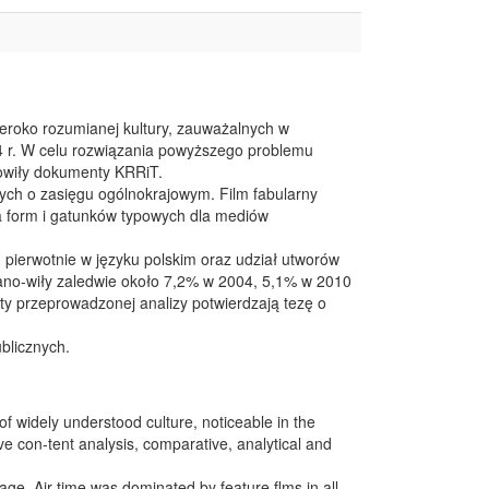
zeroko rozumianej kultury, zauważalnych w
 r. W celu rozwiązania powyższego problemu
nowiły dokumenty KRRiT.
ych o zasięgu ogólnokrajowym. Film fabularny
 form i gatunków typowych dla mediów
h pierwotnie w języku polskim oraz udział utworów
tano-wiły zaledwie około 7,2% w 2004, 5,1% w 2010
y przeprowadzonej analizy potwierdzają tezę o
blicznych.
of widely understood culture, noticeable in the
ve con-tent analysis, comparative, analytical and
age. Air time was dominated by feature flms in all