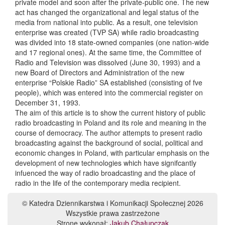
private model and soon after the private-public one. The new
act has changed the organizational and legal status of the
media from national into public. As a result, one television
enterprise was created (TVP SA) while radio broadcasting
was divided into 18 state-owned companies (one nation-wide
and 17 regional ones). At the same time, the Committee of
Radio and Television was dissolved (June 30, 1993) and a
new Board of Directors and Administration of the new
enterprise “Polskie Radio” SA established (consisting of fve
people), which was entered into the commercial register on
December 31, 1993.
The aim of this article is to show the current history of public
radio broadcasting in Poland and its role and meaning in the
course of democracy. The author attempts to present radio
broadcasting against the background of social, political and
economic changes in Poland, with particular emphasis on the
development of new technologies which have signifcantly
infuenced the way of radio broadcasting and the place of
radio in the life of the contemporary media recipient.
© Katedra Dziennikarstwa i Komunikacji Społecznej 2026
Wszystkie prawa zastrzeżone
Stronę wykonał:
Jakub Chałupczak