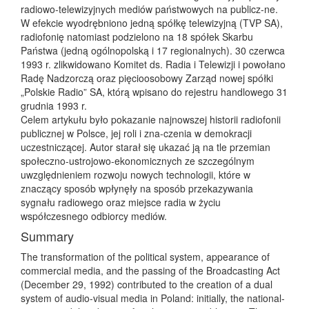
radiowo-telewizyjnych mediów państwowych na publicz-ne.
W efekcie wyodrębniono jedną spółkę telewizyjną (TVP SA),
radiofonię natomiast podzielono na 18 spółek Skarbu
Państwa (jedną ogólnopolską i 17 regionalnych). 30 czerwca
1993 r. zlikwidowano Komitet ds. Radia i Telewizji i powołano
Radę Nadzorczą oraz pięcioosobowy Zarząd nowej spółki
„Polskie Radio” SA, którą wpisano do rejestru handlowego 31
grudnia 1993 r.
Celem artykułu było pokazanie najnowszej historii radiofonii
publicznej w Polsce, jej roli i zna-czenia w demokracji
uczestniczącej. Autor starał się ukazać ją na tle przemian
społeczno-ustrojowo-ekonomicznych ze szczególnym
uwzględnieniem rozwoju nowych technologii, które w
znaczący sposób wpłynęły na sposób przekazywania
sygnału radiowego oraz miejsce radia w życiu
współczesnego odbiorcy mediów.
Summary
The transformation of the political system, appearance of
commercial media, and the passing of the Broadcasting Act
(December 29, 1992) contributed to the creation of a dual
system of audio-visual media in Poland: initially, the national-