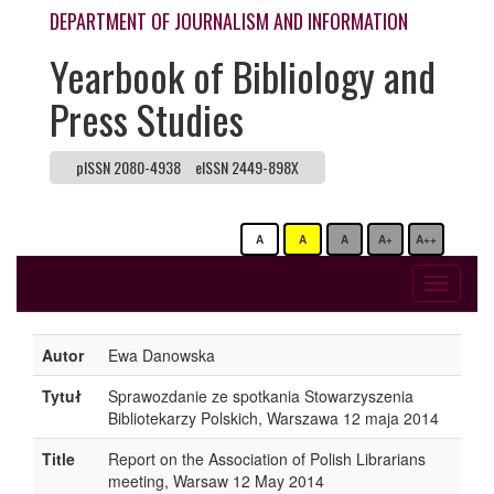
DEPARTMENT OF JOURNALISM AND INFORMATION
Yearbook of Bibliology and
Press Studies
pISSN 2080-4938
eISSN 2449-898X
A
A
A
A+
A++
Toggle
navigati
Autor
Ewa Danowska
Tytuł
Sprawozdanie ze spotkania Stowarzyszenia
Bibliotekarzy Polskich, Warszawa 12 maja 2014
Title
Report on the Association of Polish Librarians
meeting, Warsaw 12 May 2014