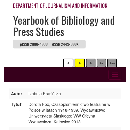
DEPARTMENT OF JOURNALISM AND INFORMATION
Yearbook of Bibliology and
Press Studies
pISSN 2080-4938
eISSN 2449-898X
A
A
A
A+
A++
Toggle
navigati
Autor
Izabela Krasińska
Tytuł
Dorota Fox, Czasopiśmiennictwo teatralne w
Polsce w latach 1918-1939, Wydawnictwo
Uniwersytetu Śląskiego: WW Ofcyna
Wydawnicza, Katowice 2013